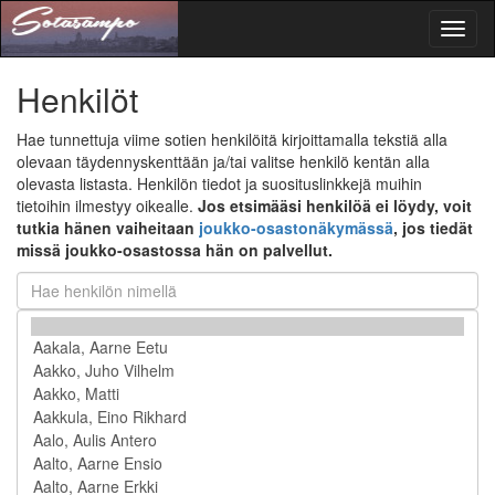
Toggl
naviga
Henkilöt
Hae tunnettuja viime sotien henkilöitä kirjoittamalla tekstiä alla
olevaan täydennyskenttään ja/tai valitse henkilö kentän alla
olevasta listasta. Henkilön tiedot ja suosituslinkkejä muihin
tietoihin ilmestyy oikealle.
Jos etsimääsi henkilöä ei löydy, voit
tutkia hänen vaiheitaan
joukko-osastonäkymässä
, jos tiedät
missä joukko-osastossa hän on palvellut.