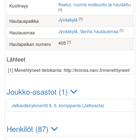
Kaatui, ruumis evakuoitu ja haudattu
Kuolinsyy
[1]
[1]
Jyväskylä
Hautauspaikka
[1]
Jyväskylä, Vanha hautausmaa
Hautausmaa
[1]
405
Hautapaikan numero
Lähteet
[1] Menehtyneet-tietokanta: http://kronos.narc.fi/menehtyneet/
Joukko-osastot (1)
Jalkaväkirykmentti 8, 5. komppania (Jatkosota)
Henkilöt (87)