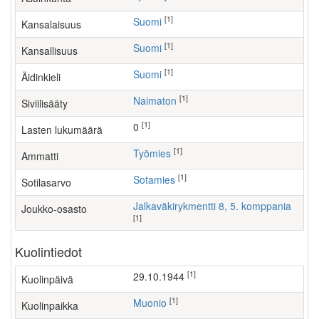
[1]
Suomi
Kansalaisuus
[1]
Suomi
Kansallisuus
[1]
Suomi
Äidinkieli
[1]
Naimaton
Siviilisääty
[1]
0
Lasten lukumäärä
[1]
työmies
Ammatti
[1]
Sotamies
Sotilasarvo
Jalkaväkirykmentti 8, 5. komppania
Joukko-osasto
[1]
Kuolintiedot
[1]
29.10.1944
Kuolinpäivä
[1]
Muonio
Kuolinpaikka