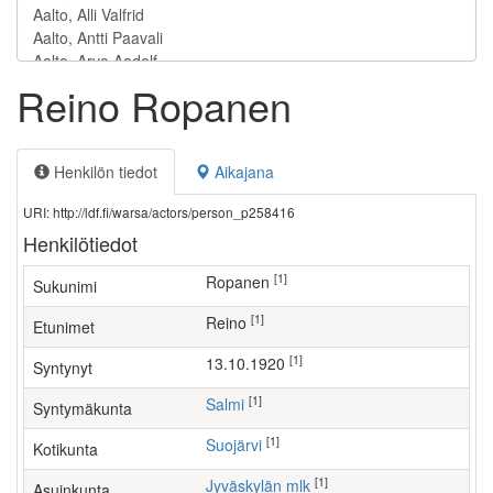
Reino Ropanen
Henkilön tiedot
Aikajana
URI: http://ldf.fi/warsa/actors/person_p258416
Henkilötiedot
[1]
Ropanen
Sukunimi
[1]
Reino
Etunimet
[1]
13.10.1920
Syntynyt
[1]
Salmi
Syntymäkunta
[1]
Suojärvi
Kotikunta
[1]
Jyväskylän mlk
Asuinkunta