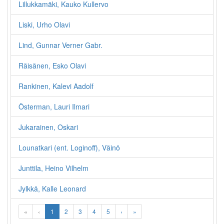
Lillukkamäki, Kauko Kullervo
Liski, Urho Olavi
Lind, Gunnar Verner Gabr.
Räisänen, Esko Olavi
Rankinen, Kalevi Aadolf
Österman, Lauri Ilmari
Jukarainen, Oskari
Lounatkari (ent. Loginoff), Väinö
Junttila, Heino Vilhelm
Jylkkä, Kalle Leonard
«
‹
1
2
3
4
5
›
»