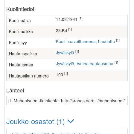
Kuolintiedot
[1]
14.08.1941
Kuolinpäivä
[1]
23.KS
Kuolinpaikka
[1]
Kuoli haavoittuneena, haudattu
Kuolinsyy
[1]
Jyväskylä
Hautauspaikka
[1]
Jyväskylä, Vanha hautausmaa
Hautausmaa
[1]
100
Hautapaikan numero
Lähteet
[1] Menehtyneet-tietokanta: http://kronos.narc.fi/menehtyneet/
Joukko-osastot (1)