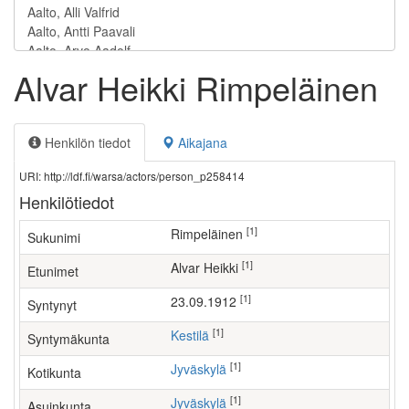
Alvar Heikki Rimpeläinen
Henkilön tiedot
Aikajana
URI: http://ldf.fi/warsa/actors/person_p258414
Henkilötiedot
[1]
Rimpeläinen
Sukunimi
[1]
Alvar Heikki
Etunimet
[1]
23.09.1912
Syntynyt
[1]
Kestilä
Syntymäkunta
[1]
Jyväskylä
Kotikunta
[1]
Jyväskylä
Asuinkunta