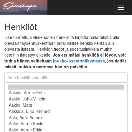
Toggl
naviga
Henkilöt
Hae tunnettuja viime sotien henkilöitä kirjoittamalla tekstiä alla
olevaan täydennyskenttään ja/tai valitse henkilö kentän alla
olevasta listasta. Henkilön tiedot ja suosituslinkkejä muihin
tietoihin ilmestyy oikealle.
Jos etsimääsi henkilöä ei löydy, voit
tutkia hänen vaiheitaan
joukko-osastonäkymässä
, jos tiedät
missä joukko-osastossa hän on palvellut.