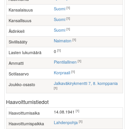
[1]
Suomi
Kansalaisuus
[1]
Suomi
Kansallisuus
[1]
Suomi
Äidinkieli
[1]
Naimaton
Siviilisääty
[1]
0
Lasten lukumäärä
[1]
pientilallinen
Ammatti
[1]
Korpraali
Sotilasarvo
Jalkaväkirykmentti 7, 8. komppania
Joukko-osasto
[1]
Haavoittumistiedot
[1]
14.08.1941
Haavoittumisaika
[1]
Lahdenpohja
Haavoittumispaikka