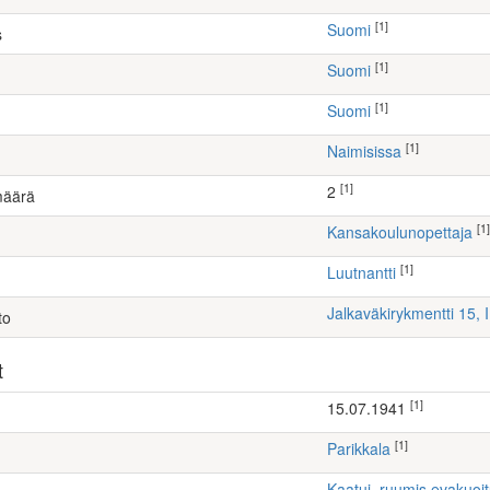
[1]
Suomi
s
[1]
Suomi
[1]
Suomi
[1]
Naimisissa
[1]
2
määrä
[1]
kansakoulunopettaja
[1]
Luutnantti
Jalkaväkirykmentti 15, 
to
t
[1]
15.07.1941
[1]
Parikkala
Kaatui, ruumis evakuoi