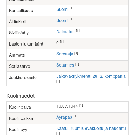
[1]
Suomi
Kansallisuus
[1]
Suomi
Äidinkieli
[1]
Naimaton
Siviilisääty
[1]
0
Lasten lukumäärä
[1]
sorvaaja
Ammatti
[1]
Sotamies
Sotilasarvo
Jalkaväkirykmentti 28, 2. komppania
Joukko-osasto
[1]
Kuolintiedot
[1]
10.07.1944
Kuolinpäivä
[1]
Äyräpää
Kuolinpaikka
Kaatui, ruumis evakuoitu ja haudattu
Kuolinsyy
[1]