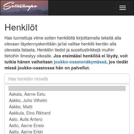
Toggl
naviga
Henkilöt
Hae tunnettuja viime sotien henkilöitä kirjoittamalla tekstiä alla
olevaan täydennyskenttään ja/tai valitse henkilö kentän alla
olevasta listasta. Henkilön tiedot ja suosituslinkkejä muihin
tietoihin ilmestyy oikealle.
Jos etsimääsi henkilöä ei löydy, voit
tutkia hänen vaiheitaan
joukko-osastonäkymässä
, jos tiedät
missä joukko-osastossa hän on palvellut.