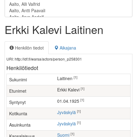
Erkki Kalevi Laitinen
Henkilön tiedot
Aikajana
URI: http://ldf.fi/warsa/actors/person_p258301
Henkilötiedot
[1]
Laitinen
Sukunimi
[1]
Erkki Kalevi
Etunimet
[1]
01.04.1925
Syntynyt
[1]
Jyväskylä
Kotikunta
[1]
Jyväskylä
Asuinkunta
[1]
Suomi
Kansalaisuus