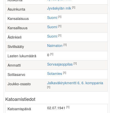
[1]
Jyväskylän mlk
Asuinkunta
[1]
Suomi
Kansalaisuus
[1]
Suomi
Kansallisuus
[1]
Suomi
Äidinkieli
[1]
Naimaton
Siviilisääty
[1]
0
Lasten lukumäärä
[1]
sorvaajaoppilas
Ammatti
[1]
Sotamies
Sotilasarvo
Jalkaväkirykmentti 6, 6. komppania
Joukko-osasto
[1]
Katoamistiedot
[1]
02.07.1941
Katoamispäivä