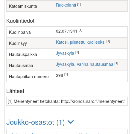
[1]
Ruokolahti
Katoamiskunta
Kuolintiedot
[1]
02.07.1941
Kuolinpäivä
[1]
Katosi, julistettu kuolleeksi
Kuolinsyy
[1]
Jyväskylä
Hautauspaikka
[1]
Jyväskylä, Vanha hautausmaa
Hautausmaa
[1]
298
Hautapaikan numero
Lähteet
[1] Menehtyneet-tietokanta: http://kronos.narc.fi/menehtyneet/
Joukko-osastot (1)