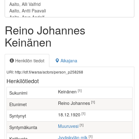
Reino Johannes
Keinänen
Henkilön tiedot
Aikajana
URI: http://ldf.fi/warsa/actors/person_p258268
Henkilötiedot
[1]
Keinänen
Sukunimi
[1]
Reino Johannes
Etunimet
[1]
18.12.1920
Syntynyt
[1]
Muuruvesi
Syntymäkunta
[1]
Jyväskylän mlk
Kotikunta