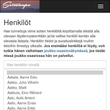
Toggl
naviga
Henkilöt
Hae tunnettuja viime sotien henkilöitä kirjoittamalla tekstiä alla
olevaan täydennyskenttään ja/tai valitse henkilö kentän alla
olevasta listasta. Henkilön tiedot ja suosituslinkkejä muihin
tietoihin ilmestyy oikealle.
Jos etsimääsi henkilöä ei löydy, voit
tutkia hänen vaiheitaan
joukko-osastonäkymässä
, jos tiedät
missä joukko-osastossa hän on palvellut.