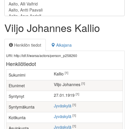
Viljo Johannes Kallio
Henkilön tiedot
Aikajana
URI: http://ldf.fi/warsa/actors/person_p258260
Henkilötiedot
[1]
Kallio
Sukunimi
[1]
Viljo Johannes
Etunimet
[1]
27.01.1919
Syntynyt
[1]
Jyväskylä
Syntymäkunta
[1]
Jyväskylä
Kotikunta
[1]
Jyväskylä
Asuinkunta