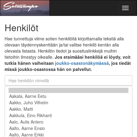
Toggl
naviga
Henkilöt
Hae tunnettuja viime sotien henkilöitä kirjoittamalla tekstiä alla
olevaan täydennyskenttään ja/tai valitse henkilö kentän alla
olevasta listasta. Henkilön tiedot ja suosituslinkkejä muihin
tietoihin ilmestyy oikealle.
Jos etsimääsi henkilöä ei löydy, voit
tutkia hänen vaiheitaan
joukko-osastonäkymässä
, jos tiedät
missä joukko-osastossa hän on palvellut.