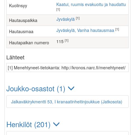
Kaatui, ruumis evakuoitu ja haudattu
Kuolinsyy
[1]
[1]
Jyväskylä
Hautauspaikka
[1]
Jyväskylä, Vanha hautausmaa
Hautausmaa
[1]
115
Hautapaikan numero
Lähteet
[1] Menehtyneet-tietokanta: http://kronos.narc.fi/menehtyneet/
Joukko-osastot (1)
Jalkaväkirykmentti 53, I kranaatinheitinjoukkue (Jatkosota)
Henkilöt (201)