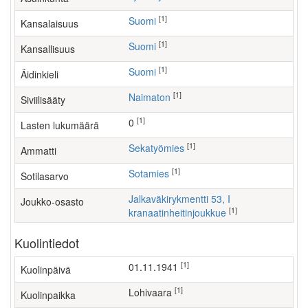
[1]
Suomi
Kansalaisuus
[1]
Suomi
Kansallisuus
[1]
Suomi
Äidinkieli
[1]
Naimaton
Siviilisääty
[1]
0
Lasten lukumäärä
[1]
sekatyömies
Ammatti
[1]
Sotamies
Sotilasarvo
Jalkaväkirykmentti 53, I
Joukko-osasto
[1]
kranaatinheitinjoukkue
Kuolintiedot
[1]
01.11.1941
Kuolinpäivä
[1]
Lohivaara
Kuolinpaikka