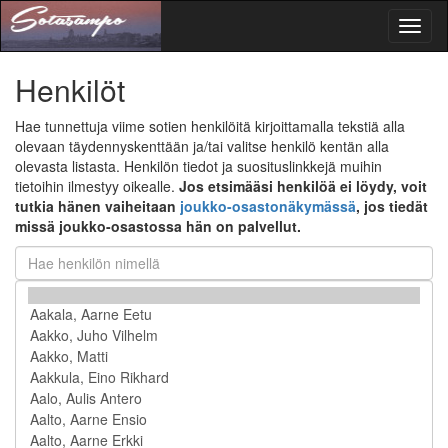
Toggl
naviga
Henkilöt
Hae tunnettuja viime sotien henkilöitä kirjoittamalla tekstiä alla
olevaan täydennyskenttään ja/tai valitse henkilö kentän alla
olevasta listasta. Henkilön tiedot ja suosituslinkkejä muihin
tietoihin ilmestyy oikealle.
Jos etsimääsi henkilöä ei löydy, voit
tutkia hänen vaiheitaan
joukko-osastonäkymässä
, jos tiedät
missä joukko-osastossa hän on palvellut.