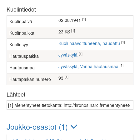
Kuolintiedot
[1]
02.08.1941
Kuolinpäivä
[1]
23.KS
Kuolinpaikka
[1]
Kuoli haavoittuneena, haudattu
Kuolinsyy
[1]
Jyväskylä
Hautauspaikka
[1]
Jyväskylä, Vanha hautausmaa
Hautausmaa
[1]
93
Hautapaikan numero
Lähteet
[1] Menehtyneet-tietokanta: http://kronos.narc.fi/menehtyneet/
Joukko-osastot (1)