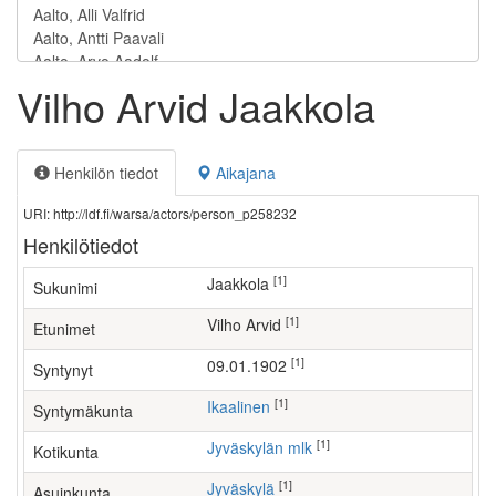
Vilho Arvid Jaakkola
Henkilön tiedot
Aikajana
URI: http://ldf.fi/warsa/actors/person_p258232
Henkilötiedot
[1]
Jaakkola
Sukunimi
[1]
Vilho Arvid
Etunimet
[1]
09.01.1902
Syntynyt
[1]
Ikaalinen
Syntymäkunta
[1]
Jyväskylän mlk
Kotikunta
[1]
Jyväskylä
Asuinkunta