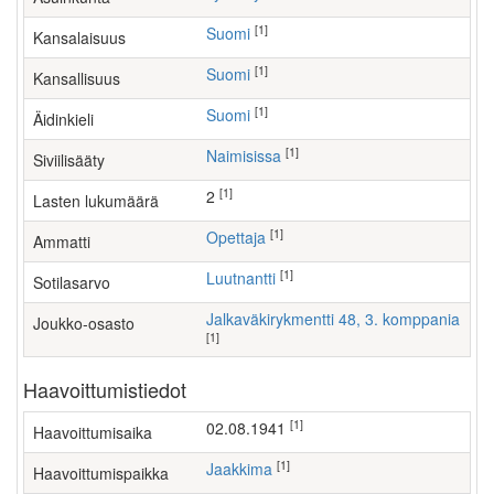
[1]
Suomi
Kansalaisuus
[1]
Suomi
Kansallisuus
[1]
Suomi
Äidinkieli
[1]
Naimisissa
Siviilisääty
[1]
2
Lasten lukumäärä
[1]
opettaja
Ammatti
[1]
Luutnantti
Sotilasarvo
Jalkaväkirykmentti 48, 3. komppania
Joukko-osasto
[1]
Haavoittumistiedot
[1]
02.08.1941
Haavoittumisaika
[1]
Jaakkima
Haavoittumispaikka