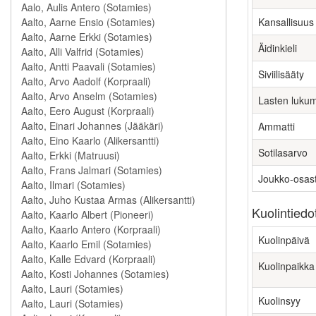
Kansallisuus
Äidinkieli
Siviilisääty
Lasten luku
Ammatti
Sotilasarvo
Joukko-osas
Kuolintiedo
Kuolinpäivä
Kuolinpaikka
Kuolinsyy