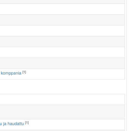
[1]
2. komppania
[1]
tu ja haudattu