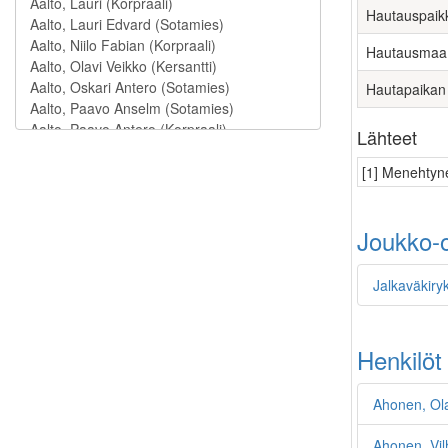
Hautauspaik
Hautausmaa
Hautapaikan
Lähteet
[1] Menehtyne
Joukko-o
Jalkaväkiry
Henkilöt
Ahonen, Ola
Ahonen, Vi