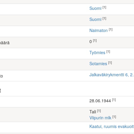
[1]
Suomi
[1]
Suomi
[1]
Naimaton
[1]
0
määrä
[1]
työmies
[1]
Sotamies
Jalkaväkirykmentti 6, 
to
t
[1]
28.06.1944
[1]
Tali
[1]
Viipurin mlk
Kaatui, ruumis evakuoi