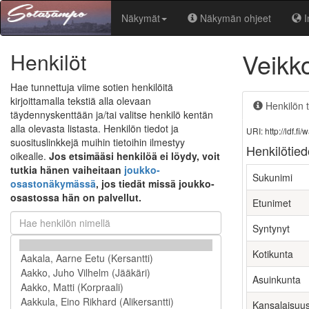
Näkymät
Näkymän ohjeet
I
Veikk
Henkilöt
Hae tunnettuja viime sotien henkilöitä
kirjoittamalla tekstiä alla olevaan
Henkilön t
täydennyskenttään ja/tai valitse henkilö kentän
alla olevasta listasta. Henkilön tiedot ja
URI: http://ldf.
suosituslinkkejä muihin tietoihin ilmestyy
Henkilötied
oikealle.
Jos etsimääsi henkilöä ei löydy, voit
tutkia hänen vaiheitaan
joukko-
Sukunimi
osastonäkymässä
, jos tiedät missä joukko-
osastossa hän on palvellut.
Etunimet
Syntynyt
Kotikunta
Asuinkunta
Kansalaisuu