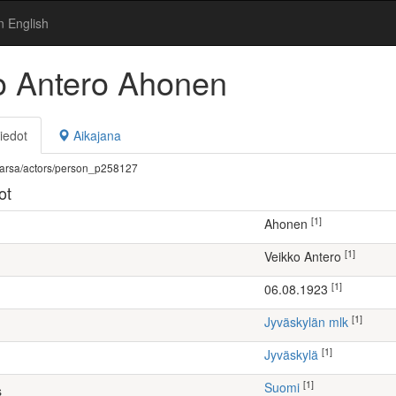
n English
o Antero Ahonen
iedot
Aikajana
fi/warsa/actors/person_p258127
ot
[1]
Ahonen
[1]
Veikko Antero
[1]
06.08.1923
[1]
Jyväskylän mlk
[1]
Jyväskylä
[1]
Suomi
s