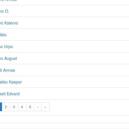
ho O.
vo Kalervo
ikko
no Urpo
vo August
jö Armas
akko Kasper
eli Edvard
2
3
4
5
›
»