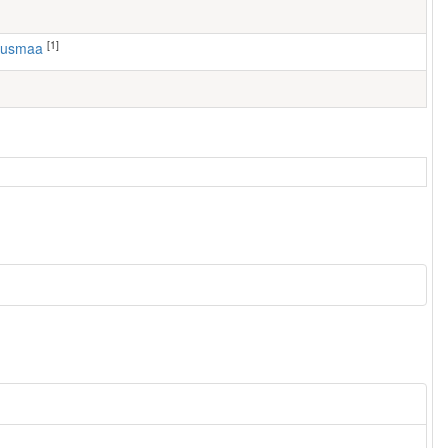
[1]
tausmaa