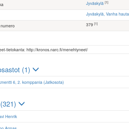
[1]
Jyväskylä
ka
Jyväskylä, Vanha hau
[1]
379
 numero
et-tietokanta: http://kronos.narc.fi/menehtyneet/
sastot (1)
kmentti 6, 2. komppania (Jatkosota)
 (321)
vi Henrik
lho Armas