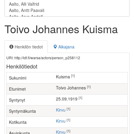
Toivo Johannes Kuisma
Henkilön tiedot
Aikajana
URI: http://ldf.fi/warsa/actors/person_p258112
Henkilötiedot
[1]
Kuisma
Sukunimi
[1]
Toivo Johannes
Etunimet
[1]
25.09.1919
Syntynyt
[1]
Kirvu
Syntymäkunta
[1]
Kirvu
Kotikunta
[1]
Kirvu
Asuinkunta