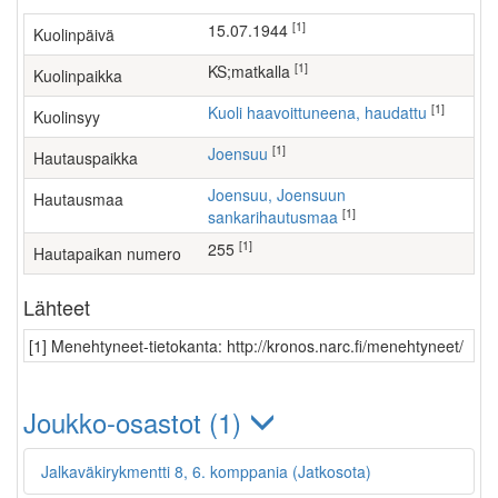
[1]
15.07.1944
Kuolinpäivä
[1]
KS;matkalla
Kuolinpaikka
[1]
Kuoli haavoittuneena, haudattu
Kuolinsyy
[1]
Joensuu
Hautauspaikka
Joensuu, Joensuun
Hautausmaa
[1]
sankarihautusmaa
[1]
255
Hautapaikan numero
Lähteet
[1] Menehtyneet-tietokanta: http://kronos.narc.fi/menehtyneet/
Joukko-osastot (1)
Jalkaväkirykmentti 8, 6. komppania (Jatkosota)