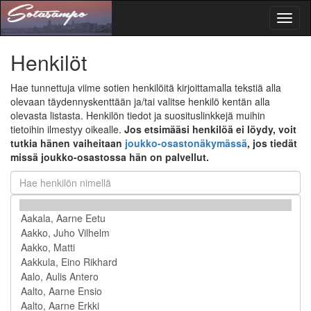
Toggl
naviga
Henkilöt
Hae tunnettuja viime sotien henkilöitä kirjoittamalla tekstiä alla
olevaan täydennyskenttään ja/tai valitse henkilö kentän alla
olevasta listasta. Henkilön tiedot ja suosituslinkkejä muihin
tietoihin ilmestyy oikealle.
Jos etsimääsi henkilöä ei löydy, voit
tutkia hänen vaiheitaan
joukko-osastonäkymässä
, jos tiedät
missä joukko-osastossa hän on palvellut.