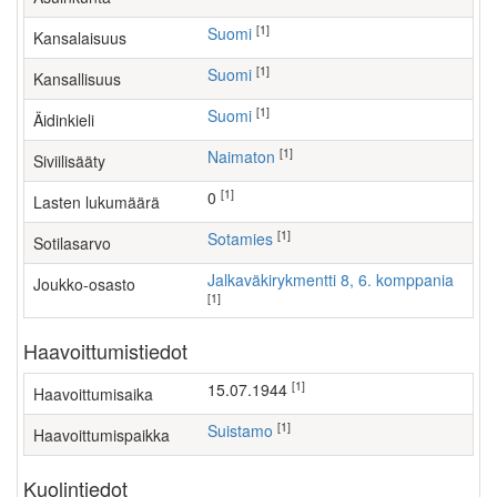
[1]
Suomi
Kansalaisuus
[1]
Suomi
Kansallisuus
[1]
Suomi
Äidinkieli
[1]
Naimaton
Siviilisääty
[1]
0
Lasten lukumäärä
[1]
Sotamies
Sotilasarvo
Jalkaväkirykmentti 8, 6. komppania
Joukko-osasto
[1]
Haavoittumistiedot
[1]
15.07.1944
Haavoittumisaika
[1]
Suistamo
Haavoittumispaikka
Kuolintiedot