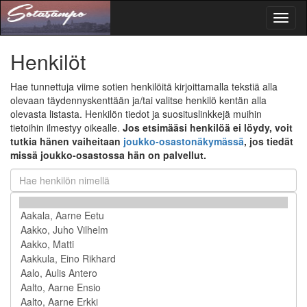
Toggl
naviga
Henkilöt
Hae tunnettuja viime sotien henkilöitä kirjoittamalla tekstiä alla
olevaan täydennyskenttään ja/tai valitse henkilö kentän alla
olevasta listasta. Henkilön tiedot ja suosituslinkkejä muihin
tietoihin ilmestyy oikealle.
Jos etsimääsi henkilöä ei löydy, voit
tutkia hänen vaiheitaan
joukko-osastonäkymässä
, jos tiedät
missä joukko-osastossa hän on palvellut.