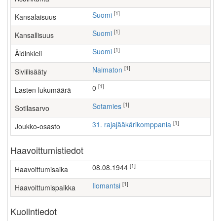
[1]
Suomi
Kansalaisuus
[1]
Suomi
Kansallisuus
[1]
Suomi
Äidinkieli
[1]
Naimaton
Siviilisääty
[1]
0
Lasten lukumäärä
[1]
Sotamies
Sotilasarvo
[1]
31. rajajääkärikomppania
Joukko-osasto
Haavoittumistiedot
[1]
08.08.1944
Haavoittumisaika
[1]
Ilomantsi
Haavoittumispaikka
Kuolintiedot