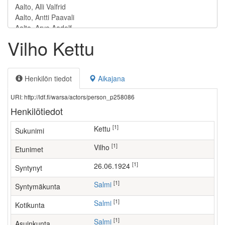
Vilho Kettu
Henkilön tiedot
Aikajana
URI: http://ldf.fi/warsa/actors/person_p258086
Henkilötiedot
[1]
Kettu
Sukunimi
[1]
Vilho
Etunimet
[1]
26.06.1924
Syntynyt
[1]
Salmi
Syntymäkunta
[1]
Salmi
Kotikunta
[1]
Salmi
Asuinkunta