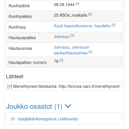
[1]
08.08.1944
Kuolinpäivä
[1]
25.KSOs.;matkalla
Kuolinpaikka
[1]
Kuoli haavoittuneena, haudattu
Kuolinsyy
[1]
Joensuu
Hautauspaikka
Joensuu, Joensuun
Hautausmaa
[1]
sankarihautusmaa
[1]
78
Hautapaikan numero
Lähteet
[1] Menehtyneet-tietokanta: http://kronos.narc.fi/menehtyneet/
Joukko-osastot (1)
31. rajajääkärikomppania (Jatkosota)