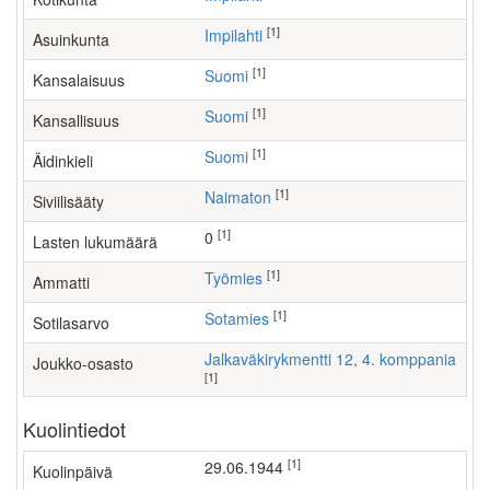
[1]
Impilahti
Asuinkunta
[1]
Suomi
Kansalaisuus
[1]
Suomi
Kansallisuus
[1]
Suomi
Äidinkieli
[1]
Naimaton
Siviilisääty
[1]
0
Lasten lukumäärä
[1]
työmies
Ammatti
[1]
Sotamies
Sotilasarvo
Jalkaväkirykmentti 12, 4. komppania
Joukko-osasto
[1]
Kuolintiedot
[1]
29.06.1944
Kuolinpäivä