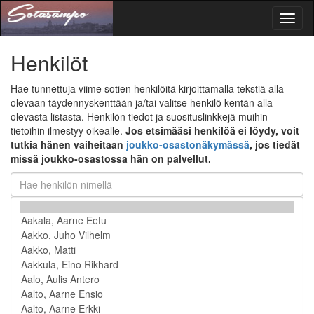
Toggl
naviga
Henkilöt
Hae tunnettuja viime sotien henkilöitä kirjoittamalla tekstiä alla
olevaan täydennyskenttään ja/tai valitse henkilö kentän alla
olevasta listasta. Henkilön tiedot ja suosituslinkkejä muihin
tietoihin ilmestyy oikealle.
Jos etsimääsi henkilöä ei löydy, voit
tutkia hänen vaiheitaan
joukko-osastonäkymässä
, jos tiedät
missä joukko-osastossa hän on palvellut.