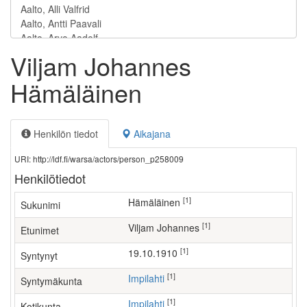
Viljam Johannes
Hämäläinen
Henkilön tiedot
Aikajana
URI: http://ldf.fi/warsa/actors/person_p258009
Henkilötiedot
[1]
Hämäläinen
Sukunimi
[1]
Viljam Johannes
Etunimet
[1]
19.10.1910
Syntynyt
[1]
Impilahti
Syntymäkunta
[1]
Impilahti
Kotikunta