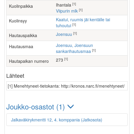
[1]
Ihantala
Kuolinpaikka
[1]
Viipurin mlk
Kaatui, ruumis jäi kentälle tai
Kuolinsyy
[1]
tuhoutui
[1]
Joensuu
Hautauspaikka
Joensuu, Joensuun
Hautausmaa
[1]
sankarihautusmaa
[1]
273
Hautapaikan numero
Lähteet
[1] Menehtyneet-tietokanta: http://kronos.narc.fi/menehtyneet/
Joukko-osastot (1)
Jalkaväkirykmentti 12, 4. komppania (Jatkosota)