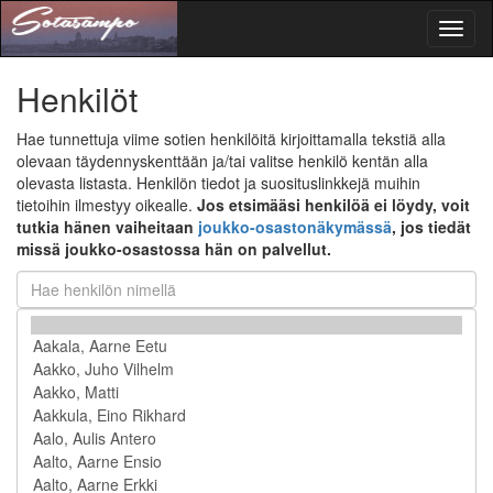
Toggl
naviga
Henkilöt
Hae tunnettuja viime sotien henkilöitä kirjoittamalla tekstiä alla
olevaan täydennyskenttään ja/tai valitse henkilö kentän alla
olevasta listasta. Henkilön tiedot ja suosituslinkkejä muihin
tietoihin ilmestyy oikealle.
Jos etsimääsi henkilöä ei löydy, voit
tutkia hänen vaiheitaan
joukko-osastonäkymässä
, jos tiedät
missä joukko-osastossa hän on palvellut.