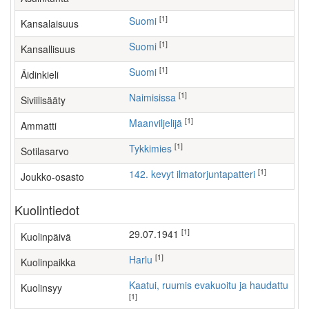
[1]
Suomi
Kansalaisuus
[1]
Suomi
Kansallisuus
[1]
Suomi
Äidinkieli
[1]
Naimisissa
Siviilisääty
[1]
maanviljelijä
Ammatti
[1]
Tykkimies
Sotilasarvo
[1]
142. kevyt ilmatorjuntapatteri
Joukko-osasto
Kuolintiedot
[1]
29.07.1941
Kuolinpäivä
[1]
Harlu
Kuolinpaikka
Kaatui, ruumis evakuoitu ja haudattu
Kuolinsyy
[1]