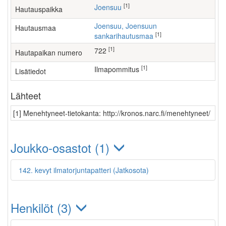
[1]
Joensuu
Hautauspaikka
Joensuu, Joensuun
Hautausmaa
[1]
sankarihautusmaa
[1]
722
Hautapaikan numero
[1]
ilmapommitus
Lisätiedot
Lähteet
[1] Menehtyneet-tietokanta: http://kronos.narc.fi/menehtyneet/
Joukko-osastot (1)
142. kevyt ilmatorjuntapatteri (Jatkosota)
Henkilöt (3)