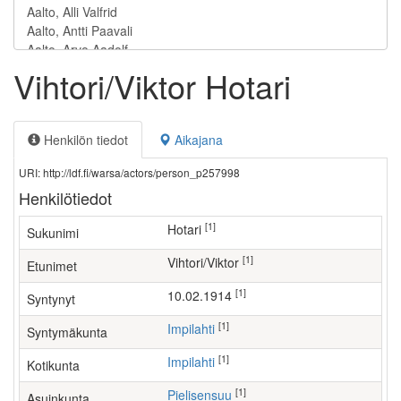
Vihtori/Viktor Hotari
Henkilön tiedot
Aikajana
URI: http://ldf.fi/warsa/actors/person_p257998
Henkilötiedot
[1]
Hotari
Sukunimi
[1]
Vihtori/Viktor
Etunimet
[1]
10.02.1914
Syntynyt
[1]
Impilahti
Syntymäkunta
[1]
Impilahti
Kotikunta
[1]
Pielisensuu
Asuinkunta