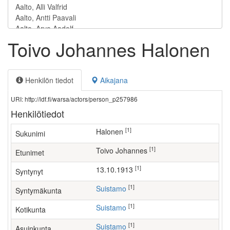
Toivo Johannes Halonen
Henkilön tiedot
Aikajana
URI: http://ldf.fi/warsa/actors/person_p257986
Henkilötiedot
[1]
Halonen
Sukunimi
[1]
Toivo Johannes
Etunimet
[1]
13.10.1913
Syntynyt
[1]
Suistamo
Syntymäkunta
[1]
Suistamo
Kotikunta
[1]
Suistamo
Asuinkunta