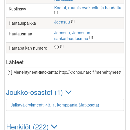
Kaatui, ruumis evakuoitu ja haudattu
Kuolinsyy
[1]
[1]
Joensuu
Hautauspaikka
Joensuu, Joensuun
Hautausmaa
[1]
sankarihautusmaa
[1]
90
Hautapaikan numero
Lähteet
[1] Menehtyneet-tietokanta: http://kronos.narc.fi/menehtyneet/
Joukko-osastot (1)
Jalkaväkirykmentti 43, 1. komppania (Jatkosota)
Henkilöt (222)