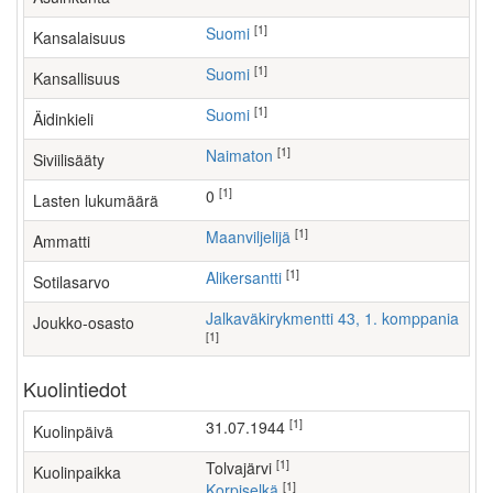
[1]
Suomi
Kansalaisuus
[1]
Suomi
Kansallisuus
[1]
Suomi
Äidinkieli
[1]
Naimaton
Siviilisääty
[1]
0
Lasten lukumäärä
[1]
maanviljelijä
Ammatti
[1]
Alikersantti
Sotilasarvo
Jalkaväkirykmentti 43, 1. komppania
Joukko-osasto
[1]
Kuolintiedot
[1]
31.07.1944
Kuolinpäivä
[1]
Tolvajärvi
Kuolinpaikka
[1]
Korpiselkä