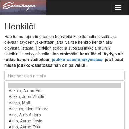
Toggl
naviga
Henkilöt
Hae tunnettuja viime sotien henkilöitä kirjoittamalla tekstiä alla
olevaan täydennyskenttään ja/tai valitse henkilö kentän alla
olevasta listasta. Henkilön tiedot ja suosituslinkkejä muihin
tietoihin ilmestyy oikealle.
Jos etsimääsi henkilöä ei löydy, voit
tutkia hänen vaiheitaan
joukko-osastonäkymässä
, jos tiedät
missä joukko-osastossa hän on palvellut.