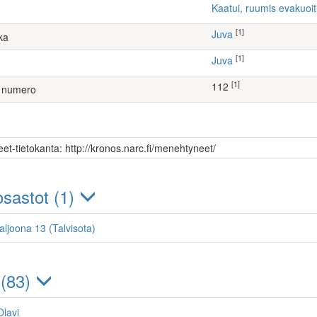
Kaatui, ruumis evakuoi
[1]
Juva
ka
[1]
Juva
[1]
112
 numero
et-tietokanta: http://kronos.narc.fi/menehtyneet/
sastot (1)
taljoona 13 (Talvisota)
 (83)
lavi