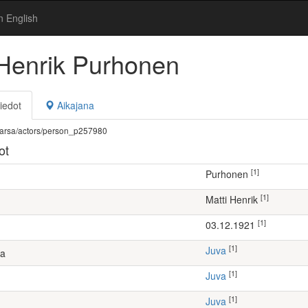
n English
 Henrik Purhonen
iedot
Aikajana
fi/warsa/actors/person_p257980
ot
[1]
Purhonen
[1]
Matti Henrik
[1]
03.12.1921
[1]
Juva
ta
[1]
Juva
[1]
Juva