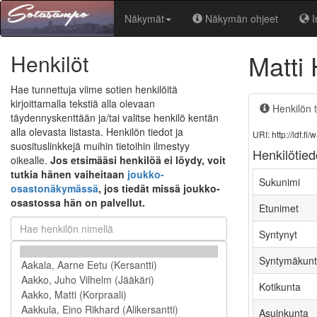
Näkymät
Näkymän ohjeet
I
Matti
Henkilöt
Hae tunnettuja viime sotien henkilöitä
kirjoittamalla tekstiä alla olevaan
Henkilön t
täydennyskenttään ja/tai valitse henkilö kentän
alla olevasta listasta. Henkilön tiedot ja
URI: http://ldf.
suosituslinkkejä muihin tietoihin ilmestyy
Henkilötied
oikealle.
Jos etsimääsi henkilöä ei löydy, voit
tutkia hänen vaiheitaan
joukko-
Sukunimi
osastonäkymässä
, jos tiedät missä joukko-
osastossa hän on palvellut.
Etunimet
Syntynyt
Syntymäkun
Kotikunta
Asuinkunta