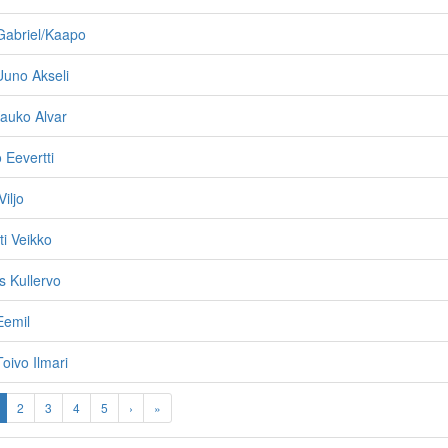
Gabriel/Kaapo
Uuno Akseli
Kauko Alvar
 Eevertti
iljo
ti Veikko
s Kullervo
Eemil
oivo Ilmari
2
3
4
5
›
»