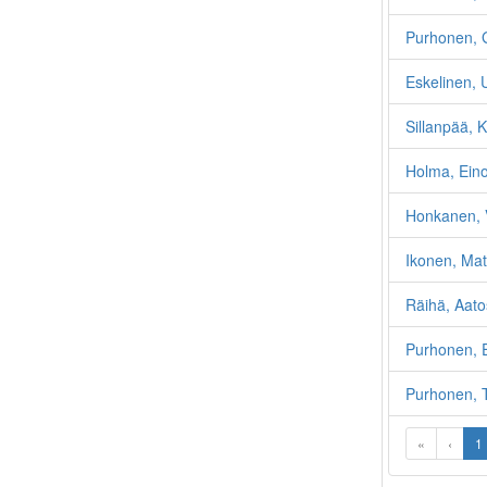
Purhonen, 
Eskelinen, 
Sillanpää, 
Holma, Eino
Honkanen, V
Ikonen, Mat
Räihä, Aato
Purhonen, 
Purhonen, T
«
‹
1