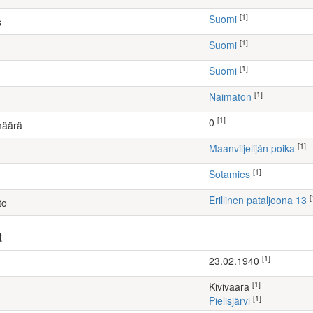
[1]
Suomi
s
[1]
Suomi
[1]
Suomi
[1]
Naimaton
[1]
0
määrä
[1]
maanviljelijän poika
[1]
Sotamies
[
Erillinen pataljoona 13
to
t
[1]
23.02.1940
[1]
Kivivaara
[1]
Pielisjärvi