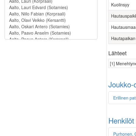
Kuolinsyy
Hautauspaik
Hautausmaa
Hautapaikan
Lähteet
[1] Menehtyne
Joukko-o
Erillinen pa
Henkilöt
Purhonen, O