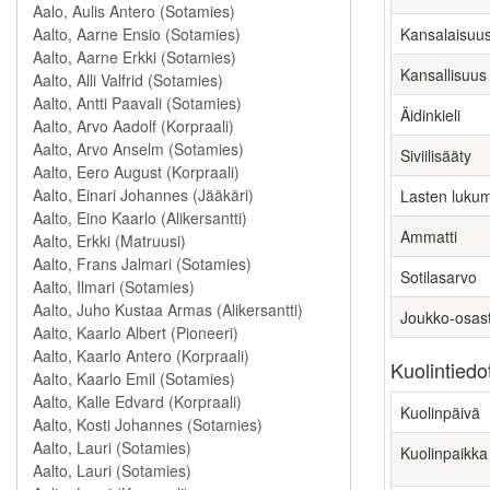
Kansalaisuu
Kansallisuus
Äidinkieli
Siviilisääty
Lasten luku
Ammatti
Sotilasarvo
Joukko-osas
Kuolintiedo
Kuolinpäivä
Kuolinpaikka