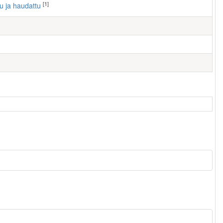
[1]
tu ja haudattu