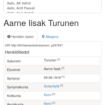
Aarne Iisak Turunen
Henkilön tiedot
Aikajana
URI: http://ldf.fi/warsa/actors/person_p257947
Henkilötiedot
[1]
Turunen
Sukunimi
[1]
Aarne Iisak
Etunimet
[1]
09.06.1918
Syntynyt
[1]
Sodankylä
Syntymäkunta
[1]
Kemi
Kotikunta
[1]
Kemi
Asuinkunta