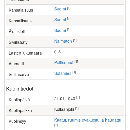
[1]
Suomi
Kansalaisuus
[1]
Suomi
Kansallisuus
[1]
Suomi
Äidinkieli
[1]
Naimaton
Siviilisääty
[1]
0
Lasten lukumäärä
[1]
peltiseppä
Ammatti
[1]
Sotamies
Sotilasarvo
Kuolintiedot
[1]
21.01.1940
Kuolinpäivä
[1]
Kollaanjoki
Kuolinpaikka
Kaatui, ruumis evakuoitu ja haudattu
Kuolinsyy
[1]