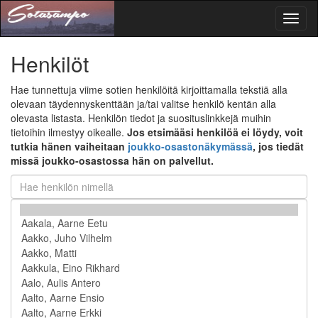
Toggl
naviga
Henkilöt
Hae tunnettuja viime sotien henkilöitä kirjoittamalla tekstiä alla
olevaan täydennyskenttään ja/tai valitse henkilö kentän alla
olevasta listasta. Henkilön tiedot ja suosituslinkkejä muihin
tietoihin ilmestyy oikealle.
Jos etsimääsi henkilöä ei löydy, voit
tutkia hänen vaiheitaan
joukko-osastonäkymässä
, jos tiedät
missä joukko-osastossa hän on palvellut.