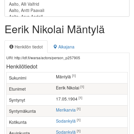
Eerik Nikolai Mäntylä
Henkilön tiedot
Aikajana
URI: http://ldf.fi/warsa/actors/person_p257905
Henkilötiedot
[1]
Mäntylä
Sukunimi
[1]
Eerik Nikolai
Etunimet
[1]
17.05.1904
Syntynyt
[1]
Merikarvia
Syntymäkunta
[1]
Sodankylä
Kotikunta
[1]
Sodankylä
Asuinkunta