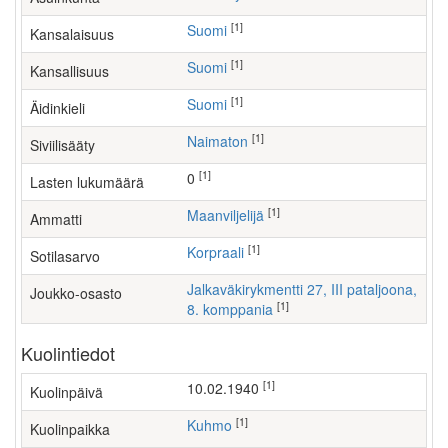
[1]
Suomi
Kansalaisuus
[1]
Suomi
Kansallisuus
[1]
Suomi
Äidinkieli
[1]
Naimaton
Siviilisääty
[1]
0
Lasten lukumäärä
[1]
maanviljelijä
Ammatti
[1]
Korpraali
Sotilasarvo
Jalkaväkirykmentti 27, III pataljoona,
Joukko-osasto
[1]
8. komppania
Kuolintiedot
[1]
10.02.1940
Kuolinpäivä
[1]
Kuhmo
Kuolinpaikka