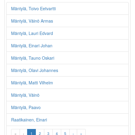
Mäntylä, Toivo Eetvartti
Mäntylä, Väinö Armas
Mäntylä, Lauri Edvard
Mäntylä, Einari Johan
Mäntylä, Tauno Oskari
Mäntylä, Olavi Johannes
Mäntylä, Matti Vilhelm
Mäntylä, Väinö
Mäntylä, Paavo
Raatikainen, Einari
«
‹
1
2
3
4
5
›
»