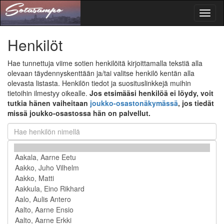
Toggl
naviga
Henkilöt
Hae tunnettuja viime sotien henkilöitä kirjoittamalla tekstiä alla
olevaan täydennyskenttään ja/tai valitse henkilö kentän alla
olevasta listasta. Henkilön tiedot ja suosituslinkkejä muihin
tietoihin ilmestyy oikealle.
Jos etsimääsi henkilöä ei löydy, voit
tutkia hänen vaiheitaan
joukko-osastonäkymässä
, jos tiedät
missä joukko-osastossa hän on palvellut.