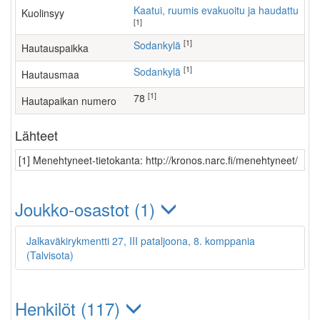
Kaatui, ruumis evakuoitu ja haudattu
Kuolinsyy
[1]
[1]
Sodankylä
Hautauspaikka
[1]
Sodankylä
Hautausmaa
[1]
78
Hautapaikan numero
Lähteet
[1] Menehtyneet-tietokanta: http://kronos.narc.fi/menehtyneet/
Joukko-osastot (1)
Jalkaväkirykmentti 27, III pataljoona, 8. komppania
(Talvisota)
Henkilöt (117)