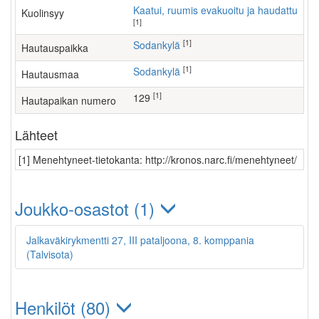
Kaatui, ruumis evakuoitu ja haudattu
Kuolinsyy
[1]
[1]
Sodankylä
Hautauspaikka
[1]
Sodankylä
Hautausmaa
[1]
129
Hautapaikan numero
Lähteet
[1] Menehtyneet-tietokanta: http://kronos.narc.fi/menehtyneet/
Joukko-osastot (1)
Jalkaväkirykmentti 27, III pataljoona, 8. komppania
(Talvisota)
Henkilöt (80)