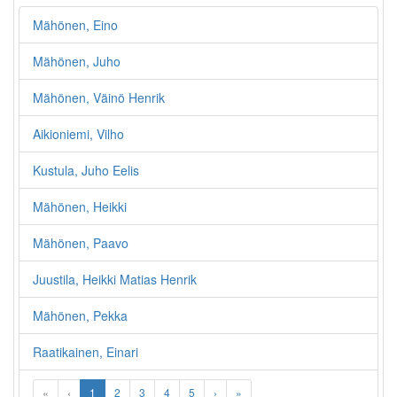
Mähönen, Eino
Mähönen, Juho
Mähönen, Väinö Henrik
Aikioniemi, Vilho
Kustula, Juho Eelis
Mähönen, Heikki
Mähönen, Paavo
Juustila, Heikki Matias Henrik
Mähönen, Pekka
Raatikainen, Einari
«
‹
1
2
3
4
5
›
»