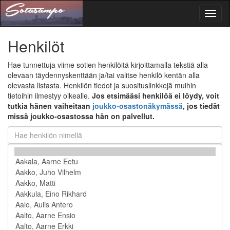
Toggl
naviga
Henkilöt
Hae tunnettuja viime sotien henkilöitä kirjoittamalla tekstiä alla
olevaan täydennyskenttään ja/tai valitse henkilö kentän alla
olevasta listasta. Henkilön tiedot ja suosituslinkkejä muihin
tietoihin ilmestyy oikealle.
Jos etsimääsi henkilöä ei löydy, voit
tutkia hänen vaiheitaan
joukko-osastonäkymässä
, jos tiedät
missä joukko-osastossa hän on palvellut.