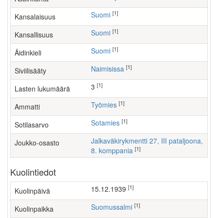
[1]
Suomi
Kansalaisuus
[1]
Suomi
Kansallisuus
[1]
Suomi
Äidinkieli
[1]
Naimisissa
Siviilisääty
[1]
3
Lasten lukumäärä
[1]
työmies
Ammatti
[1]
Sotamies
Sotilasarvo
Jalkaväkirykmentti 27, III pataljoona,
Joukko-osasto
[1]
8. komppania
Kuolintiedot
[1]
15.12.1939
Kuolinpäivä
[1]
Suomussalmi
Kuolinpaikka