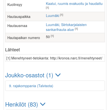
Kaatui, ruumis evakuoitu ja haudattu
Kuolinsyy
[1]
[1]
Luumäki
Hautauspaikka
Luumäki, Siirtokarjalaisten
Hautausmaa
[1]
sankarihauta-alue
[1]
50
Hautapaikan numero
Lähteet
[1] Menehtyneet-tietokanta: http://kronos.narc.fi/menehtyneet/
Joukko-osastot (1)
9. rajakomppania (Talvisota)
Henkilöt (83)