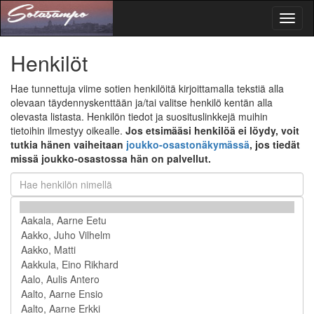
Toggl
naviga
Henkilöt
Hae tunnettuja viime sotien henkilöitä kirjoittamalla tekstiä alla
olevaan täydennyskenttään ja/tai valitse henkilö kentän alla
olevasta listasta. Henkilön tiedot ja suosituslinkkejä muihin
tietoihin ilmestyy oikealle.
Jos etsimääsi henkilöä ei löydy, voit
tutkia hänen vaiheitaan
joukko-osastonäkymässä
, jos tiedät
missä joukko-osastossa hän on palvellut.