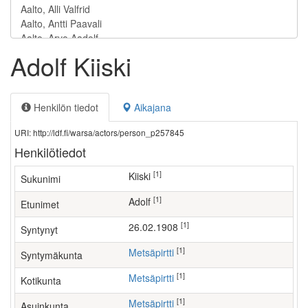
Adolf Kiiski
Henkilön tiedot
Aikajana
URI: http://ldf.fi/warsa/actors/person_p257845
Henkilötiedot
[1]
Kiiski
Sukunimi
[1]
Adolf
Etunimet
[1]
26.02.1908
Syntynyt
[1]
Metsäpirtti
Syntymäkunta
[1]
Metsäpirtti
Kotikunta
[1]
Metsäpirtti
Asuinkunta