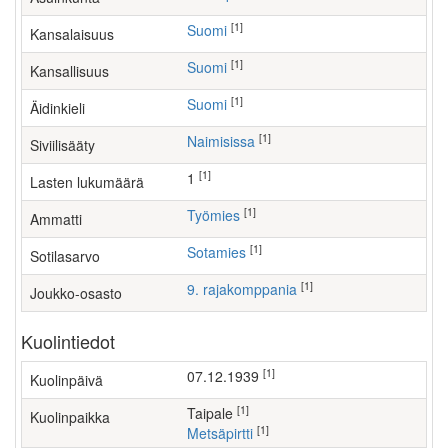
[1]
Suomi
Kansalaisuus
[1]
Suomi
Kansallisuus
[1]
Suomi
Äidinkieli
[1]
Naimisissa
Siviilisääty
[1]
1
Lasten lukumäärä
[1]
työmies
Ammatti
[1]
Sotamies
Sotilasarvo
[1]
9. rajakomppania
Joukko-osasto
Kuolintiedot
[1]
07.12.1939
Kuolinpäivä
[1]
Taipale
Kuolinpaikka
[1]
Metsäpirtti