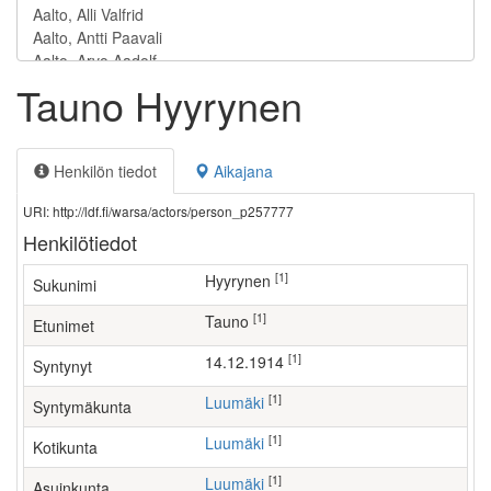
Tauno Hyyrynen
Henkilön tiedot
Aikajana
URI: http://ldf.fi/warsa/actors/person_p257777
Henkilötiedot
[1]
Hyyrynen
Sukunimi
[1]
Tauno
Etunimet
[1]
14.12.1914
Syntynyt
[1]
Luumäki
Syntymäkunta
[1]
Luumäki
Kotikunta
[1]
Luumäki
Asuinkunta