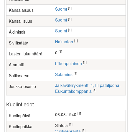
[1]
Suomi
Kansalaisuus
[1]
Suomi
Kansallisuus
[1]
Suomi
Äidinkieli
[1]
Naimaton
Siviilisääty
[1]
0
Lasten lukumäärä
[1]
liikeapulainen
Ammatti
[1]
Sotamies
Sotilasarvo
Jalkaväkirykmentti 4, III pataljoona,
Joukko-osasto
[1]
Esikuntakomppania
Kuolintiedot
[1]
06.03.1940
Kuolinpäivä
[1]
Sintola
Kuolinpaikka
[1]
Vuoksenranta