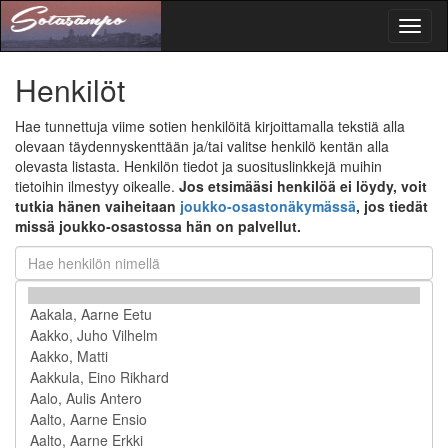
Toggl
naviga
Henkilöt
Hae tunnettuja viime sotien henkilöitä kirjoittamalla tekstiä alla
olevaan täydennyskenttään ja/tai valitse henkilö kentän alla
olevasta listasta. Henkilön tiedot ja suosituslinkkejä muihin
tietoihin ilmestyy oikealle.
Jos etsimääsi henkilöä ei löydy, voit
tutkia hänen vaiheitaan
joukko-osastonäkymässä
, jos tiedät
missä joukko-osastossa hän on palvellut.