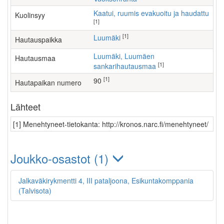
Kaatui, ruumis evakuoitu ja haudattu
Kuolinsyy
[1]
[1]
Luumäki
Hautauspaikka
Luumäki, Luumäen
Hautausmaa
[1]
sankarihautausmaa
[1]
90
Hautapaikan numero
Lähteet
[1] Menehtyneet-tietokanta: http://kronos.narc.fi/menehtyneet/
Joukko-osastot (1)
Jalkaväkirykmentti 4, III pataljoona, Esikuntakomppania
(Talvisota)