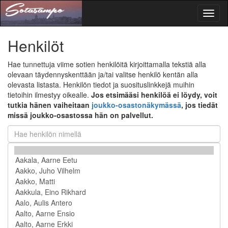
Toggl
naviga
Henkilöt
Hae tunnettuja viime sotien henkilöitä kirjoittamalla tekstiä alla
olevaan täydennyskenttään ja/tai valitse henkilö kentän alla
olevasta listasta. Henkilön tiedot ja suosituslinkkejä muihin
tietoihin ilmestyy oikealle.
Jos etsimääsi henkilöä ei löydy, voit
tutkia hänen vaiheitaan
joukko-osastonäkymässä
, jos tiedät
missä joukko-osastossa hän on palvellut.