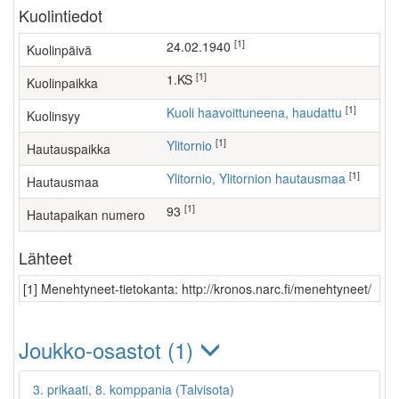
Kuolintiedot
[1]
24.02.1940
Kuolinpäivä
[1]
1.KS
Kuolinpaikka
[1]
Kuoli haavoittuneena, haudattu
Kuolinsyy
[1]
Ylitornio
Hautauspaikka
[1]
Ylitornio, Ylitornion hautausmaa
Hautausmaa
[1]
93
Hautapaikan numero
Lähteet
[1] Menehtyneet-tietokanta: http://kronos.narc.fi/menehtyneet/
Joukko-osastot (1)
3. prikaati, 8. komppania (Talvisota)