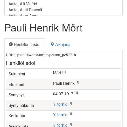
Pauli Henrik Mört
Henkilön tiedot
Aikajana
URI: http://ldf.fi/warsa/actors/person_p257718
Henkilötiedot
[1]
Mört
Sukunimi
[1]
Pauli Henrik
Etunimet
[1]
04.07.1917
Syntynyt
[1]
Ylitornio
Syntymäkunta
[1]
Ylitornio
Kotikunta
[1]
Ylitornio
Asuinkunta