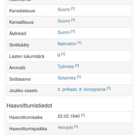
[1]
Suomi
Kansalaisuus
[1]
Suomi
Kansallisuus
[1]
Suomi
Äidinkieli
[1]
Naimaton
Siviilisääty
[1]
0
Lasten lukumäärä
[1]
työmies
Ammatti
[1]
Sotamies
Sotilasarvo
[1]
3. prikaati, 8. komppania
Joukko-osasto
Haavoittumistiedot
[1]
22.02.1940
Haavoittumisaika
[1]
Heinjoki
Haavoittumispaikka