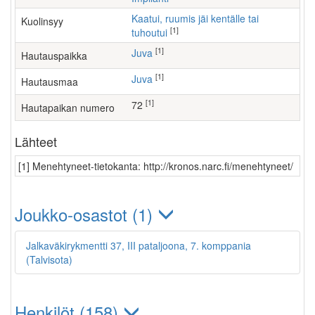
Kaatui, ruumis jäi kentälle tai
Kuolinsyy
[1]
tuhoutui
[1]
Juva
Hautauspaikka
[1]
Juva
Hautausmaa
[1]
72
Hautapaikan numero
Lähteet
[1] Menehtyneet-tietokanta: http://kronos.narc.fi/menehtyneet/
Joukko-osastot (1)
Jalkaväkirykmentti 37, III pataljoona, 7. komppania
(Talvisota)
Henkilöt (158)