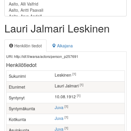
Lauri Jalmari Leskinen
Henkilön tiedot
Aikajana
URI: http://ldf.fi/warsa/actors/person_p257691
Henkilötiedot
[1]
Leskinen
Sukunimi
[1]
Lauri Jalmari
Etunimet
[1]
10.08.1912
Syntynyt
[1]
Juva
Syntymäkunta
[1]
Juva
Kotikunta
[1]
Juva
Asuinkunta