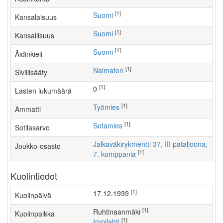
[1]
Suomi
Kansalaisuus
[1]
Suomi
Kansallisuus
[1]
Suomi
Äidinkieli
[1]
Naimaton
Siviilisääty
[1]
0
Lasten lukumäärä
[1]
työmies
Ammatti
[1]
Sotamies
Sotilasarvo
Jalkaväkirykmentti 37, III pataljoona,
Joukko-osasto
[1]
7. komppania
Kuolintiedot
[1]
17.12.1939
Kuolinpäivä
[1]
Ruhtinaanmäki
Kuolinpaikka
[1]
Impilahti