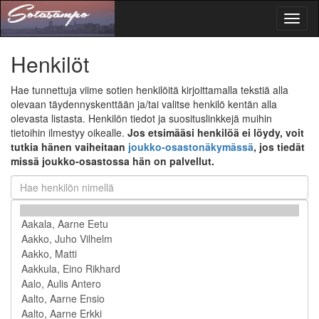
Toggl
naviga
Henkilöt
Hae tunnettuja viime sotien henkilöitä kirjoittamalla tekstiä alla
olevaan täydennyskenttään ja/tai valitse henkilö kentän alla
olevasta listasta. Henkilön tiedot ja suosituslinkkejä muihin
tietoihin ilmestyy oikealle.
Jos etsimääsi henkilöä ei löydy, voit
tutkia hänen vaiheitaan
joukko-osastonäkymässä
, jos tiedät
missä joukko-osastossa hän on palvellut.