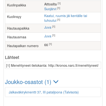
[1]
Aittosilta
Kuolinpaikka
[1]
Suojärvi
Kaatui, ruumis jäi kentälle tai
Kuolinsyy
[1]
tuhoutui
[1]
Juva
Hautauspaikka
[1]
Juva
Hautausmaa
[1]
66
Hautapaikan numero
Lähteet
[1] Menehtyneet-tietokanta: http://kronos.narc.fi/menehtyneet/
Joukko-osastot (1)
Jalkaväkirykmentti 37, III pataljoona (Talvisota)