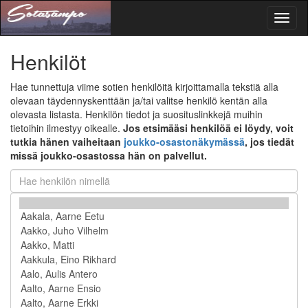
Toggl
naviga
Henkilöt
Hae tunnettuja viime sotien henkilöitä kirjoittamalla tekstiä alla
olevaan täydennyskenttään ja/tai valitse henkilö kentän alla
olevasta listasta. Henkilön tiedot ja suosituslinkkejä muihin
tietoihin ilmestyy oikealle.
Jos etsimääsi henkilöä ei löydy, voit
tutkia hänen vaiheitaan
joukko-osastonäkymässä
, jos tiedät
missä joukko-osastossa hän on palvellut.