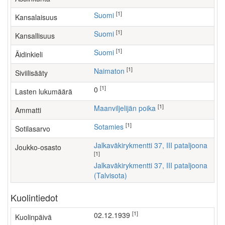
[1]
Suomi
Kansalaisuus
[1]
Suomi
Kansallisuus
[1]
Suomi
Äidinkieli
[1]
Naimaton
Siviilisääty
[1]
0
Lasten lukumäärä
[1]
maanviljelijän poika
Ammatti
[1]
Sotamies
Sotilasarvo
Jalkaväkirykmentti 37, III pataljoona
Joukko-osasto
[1]
Jalkaväkirykmentti 37, III pataljoona
(Talvisota)
Kuolintiedot
[1]
02.12.1939
Kuolinpäivä