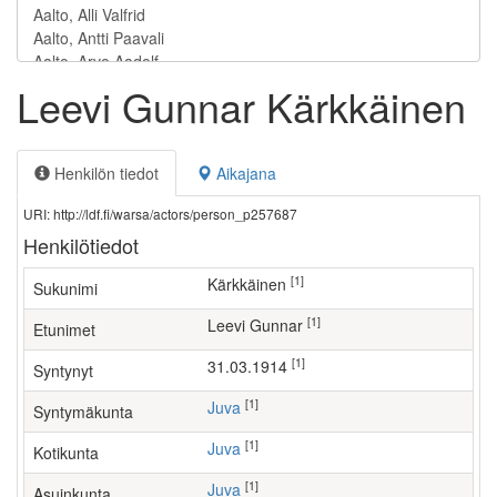
Leevi Gunnar Kärkkäinen
Henkilön tiedot
Aikajana
URI: http://ldf.fi/warsa/actors/person_p257687
Henkilötiedot
[1]
Kärkkäinen
Sukunimi
[1]
Leevi Gunnar
Etunimet
[1]
31.03.1914
Syntynyt
[1]
Juva
Syntymäkunta
[1]
Juva
Kotikunta
[1]
Juva
Asuinkunta