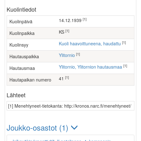
Kuolintiedot
[1]
14.12.1939
Kuolinpäivä
[1]
KS
Kuolinpaikka
[1]
Kuoli haavoittuneena, haudattu
Kuolinsyy
[1]
Ylitornio
Hautauspaikka
[1]
Ylitornio, Ylitornion hautausmaa
Hautausmaa
[1]
41
Hautapaikan numero
Lähteet
[1] Menehtyneet-tietokanta: http://kronos.narc.fi/menehtyneet/
Joukko-osastot (1)