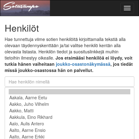
Toggl
naviga
Henkilöt
Hae tunnettuja viime sotien henkilöitä kirjoittamalla tekstiä alla
olevaan täydennyskenttään ja/tai valitse henkilö kentän alla
olevasta listasta. Henkilön tiedot ja suosituslinkkejä muihin
tietoihin ilmestyy oikealle.
Jos etsimääsi henkilöä ei löydy, voit
tutkia hänen vaiheitaan
joukko-osastonäkymässä
, jos tiedät
missä joukko-osastossa hän on palvellut.