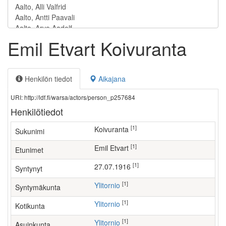
Emil Etvart Koivuranta
Henkilön tiedot
Aikajana
URI: http://ldf.fi/warsa/actors/person_p257684
Henkilötiedot
[1]
Koivuranta
Sukunimi
[1]
Emil Etvart
Etunimet
[1]
27.07.1916
Syntynyt
[1]
Ylitornio
Syntymäkunta
[1]
Ylitornio
Kotikunta
[1]
Ylitornio
Asuinkunta