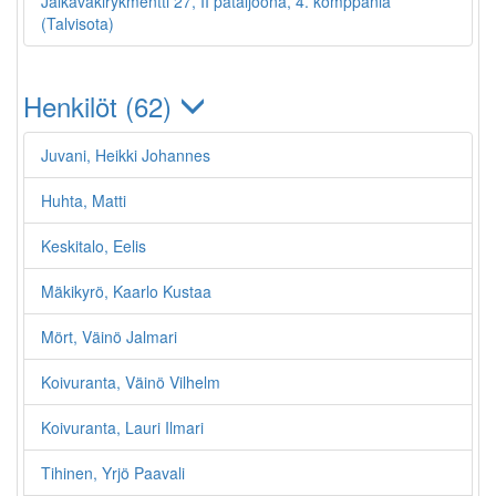
Jalkaväkirykmentti 27, II pataljoona, 4. komppania
(Talvisota)
Henkilöt (62)
Juvani, Heikki Johannes
Huhta, Matti
Keskitalo, Eelis
Mäkikyrö, Kaarlo Kustaa
Mört, Väinö Jalmari
Koivuranta, Väinö Vilhelm
Koivuranta, Lauri Ilmari
Tihinen, Yrjö Paavali