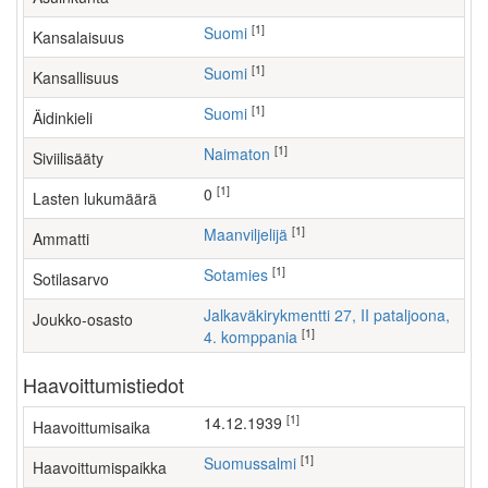
[1]
Suomi
Kansalaisuus
[1]
Suomi
Kansallisuus
[1]
Suomi
Äidinkieli
[1]
Naimaton
Siviilisääty
[1]
0
Lasten lukumäärä
[1]
maanviljelijä
Ammatti
[1]
Sotamies
Sotilasarvo
Jalkaväkirykmentti 27, II pataljoona,
Joukko-osasto
[1]
4. komppania
Haavoittumistiedot
[1]
14.12.1939
Haavoittumisaika
[1]
Suomussalmi
Haavoittumispaikka