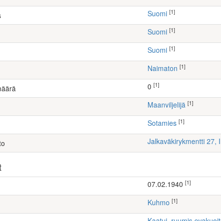
[1]
Suomi
s
[1]
Suomi
[1]
Suomi
[1]
Naimaton
[1]
0
määrä
[1]
maanviljelijä
[1]
Sotamies
Jalkaväkirykmentti 27,
to
t
[1]
07.02.1940
[1]
Kuhmo
Kaatui, ruumis evakuoi