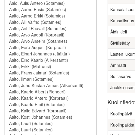
Kansalaisuu
Kansallisuus
Äidinkieli
Siviilisääty
Lasten luku
Ammatti
Sotilasarvo
Joukko-osas
Kuolintiedo
Kuolinpäivä
Kuolinpaikka