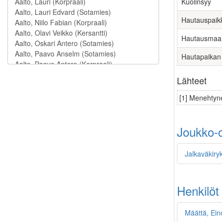
Kuolinsyy
Hautauspaik
Hautausmaa
Hautapaikan
Lähteet
[1] Menehtyne
Joukko-o
Jalkaväkiry
Henkilöt
Määttä, Ein