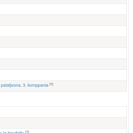
[1]
 I pataljoona, 3. komppania
[1]
tu ja haudattu