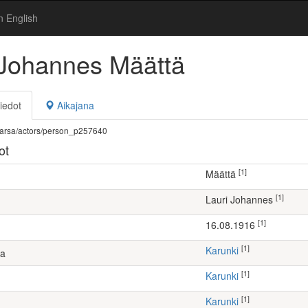
n English
 Johannes Määttä
iedot
Aikajana
fi/warsa/actors/person_p257640
ot
[1]
Määttä
[1]
Lauri Johannes
[1]
16.08.1916
[1]
Karunki
ta
[1]
Karunki
[1]
Karunki