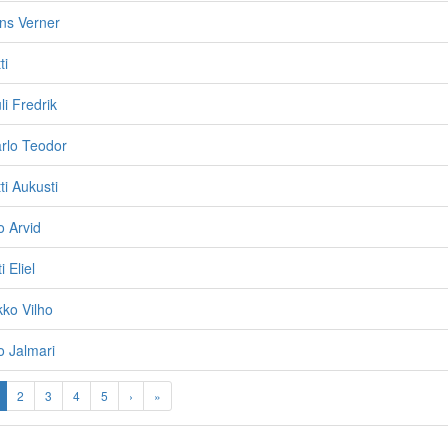
ns Verner
ti
li Fredrik
rlo Teodor
ti Aukusti
o Arvid
i Eliel
kko Vilho
o Jalmari
2
3
4
5
›
»