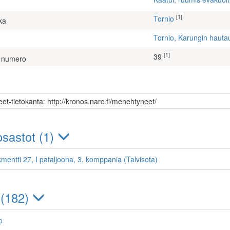
[1]
Tornio
ka
Tornio, Karungin haut
[1]
39
 numero
et-tietokanta: http://kronos.narc.fi/menehtyneet/
sastot (1)
kmentti 27, I pataljoona, 3. komppania (Talvisota)
 (182)
o