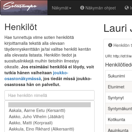
Näkymät
Näkymän ohjeet
I
Lauri
Henkilöt
Hae tunnettuja viime sotien henkilöitä
kirjoittamalla tekstiä alla olevaan
Henkilön t
täydennyskenttään ja/tai valitse henkilö kentän
alla olevasta listasta. Henkilön tiedot ja
URI: http://ldf.
suosituslinkkejä muihin tietoihin ilmestyy
Henkilötied
oikealle.
Jos etsimääsi henkilöä ei löydy, voit
tutkia hänen vaiheitaan
joukko-
Sukunimi
osastonäkymässä
, jos tiedät missä joukko-
osastossa hän on palvellut.
Etunimet
Syntynyt
Syntymäkun
Kotikunta
Asuinkunta