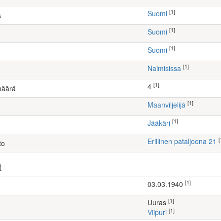
[1]
Suomi
s
[1]
Suomi
[1]
Suomi
[1]
Naimisissa
[1]
4
määrä
[1]
maanviljelijä
[1]
Jääkäri
[
Erillinen pataljoona 21
to
t
[1]
03.03.1940
[1]
Uuras
[1]
Viipuri