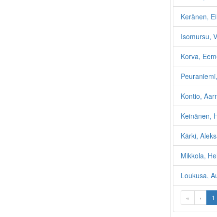
Keränen, E
Isomursu, V
Korva, Eeme
Peuraniemi,
Kontio, Aar
Keinänen, H
Kärki, Aleks
Mikkola, He
Loukusa, Au
«
‹
1