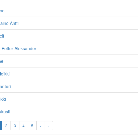
ino
äinö Antti
li
 Petter Aleksander
ne
eikki
anteri
ikki
kusti
2
3
4
5
›
»