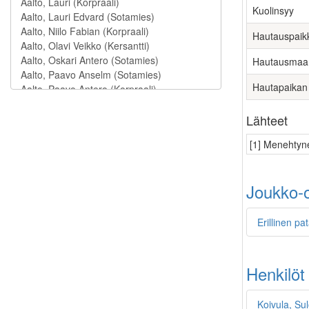
Kuolinsyy
Hautauspaik
Hautausmaa
Hautapaikan
Lähteet
[1] Menehtyne
Joukko-o
Erillinen pa
Henkilöt
Koivula, Su