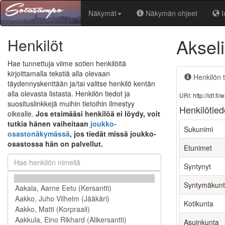
Näkymät
Näkymän ohjeet
I
Aksel
Henkilöt
Hae tunnettuja viime sotien henkilöitä
kirjoittamalla tekstiä alla olevaan
Henkilön t
täydennyskenttään ja/tai valitse henkilö kentän
alla olevasta listasta. Henkilön tiedot ja
URI: http://ldf.
suosituslinkkejä muihin tietoihin ilmestyy
Henkilötied
oikealle.
Jos etsimääsi henkilöä ei löydy, voit
tutkia hänen vaiheitaan
joukko-
Sukunimi
osastonäkymässä
, jos tiedät missä joukko-
osastossa hän on palvellut.
Etunimet
Syntynyt
Syntymäkun
Kotikunta
Asuinkunta