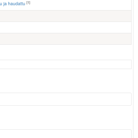
[1]
tu ja haudattu