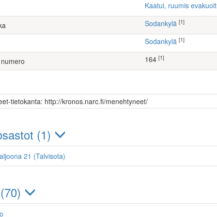
Kaatui, ruumis evakuoi
[1]
Sodankylä
ka
[1]
Sodankylä
[1]
164
 numero
et-tietokanta: http://kronos.narc.fi/menehtyneet/
sastot (1)
taljoona 21 (Talvisota)
 (70)
lo