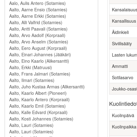
Kansalaisuu
Kansallisuus
Äidinkieli
Siviilisääty
Lasten luku
Ammatti
Sotilasarvo
Joukko-osas
Kuolintiedo
Kuolinpäivä
Kuolinpaikka