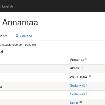
n English
i Annamaa
iedot
Aikajana
fi/warsa/actors/person_p257508
ot
[1]
Annamaa
[1]
Akseli
[1]
28.01.1904
[1]
Sodankylä
ta
[1]
Sodankylä
[1]
Kittilä