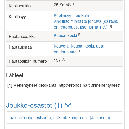
[1]
25.SotaS
Kuolinpaikka
Kuolinsyy muu kuin
Kuolinsyy
vihollistoiminnasta johtuva (sairaus,
[1]
onnettomuus, itsemurha jne.)
[1]
Kuusankoski
Hautauspaikka
Kouvola, Kuusankoski, uusi
Hautausmaa
[1]
hautausmaa
[1]
197
Hautapaikan numero
Lähteet
[1] Menehtyneet-tietokanta: http://kronos.narc.fi/menehtyneet/
Joukko-osastot (1)
4. divisioona, esikunta, esikuntakomppania (Jatkosota)