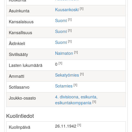
[1]
Kuusankoski
Asuinkunta
[1]
Suomi
Kansalaisuus
[1]
Suomi
Kansallisuus
[1]
Suomi
Äidinkieli
[1]
Naimaton
Siviilisääty
[1]
0
Lasten lukumäärä
[1]
sekatyömies
Ammatti
[1]
Sotamies
Sotilasarvo
4. divisioona, esikunta,
Joukko-osasto
[1]
esikuntakomppania
Kuolintiedot
[1]
26.11.1942
Kuolinpäivä