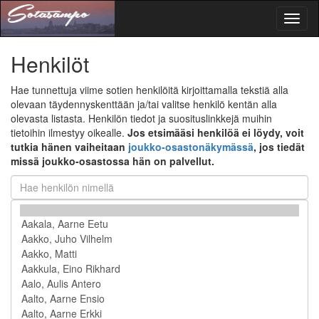
Toggl
naviga
Henkilöt
Hae tunnettuja viime sotien henkilöitä kirjoittamalla tekstiä alla
olevaan täydennyskenttään ja/tai valitse henkilö kentän alla
olevasta listasta. Henkilön tiedot ja suosituslinkkejä muihin
tietoihin ilmestyy oikealle.
Jos etsimääsi henkilöä ei löydy, voit
tutkia hänen vaiheitaan
joukko-osastonäkymässä
, jos tiedät
missä joukko-osastossa hän on palvellut.