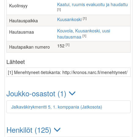
Kaatui, ruumis evakuoitu ja haudattu
Kuolinsyy
[1]
[1]
Kuusankoski
Hautauspaikka
Kouvola, Kuusankoski, uusi
Hautausmaa
[1]
hautausmaa
[1]
152
Hautapaikan numero
Lähteet
[1] Menehtyneet-tietokanta: http://kronos.narc.fi/menehtyneet/
Joukko-osastot (1)
Jalkaväkirykmentti 5, 1. komppania (Jatkosota)
Henkilöt (125)