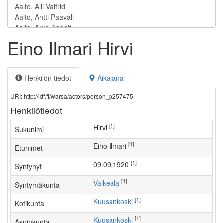
Eino Ilmari Hirvi
Henkilön tiedot
Aikajana
URI: http://ldf.fi/warsa/actors/person_p257475
Henkilötiedot
[1]
Hirvi
Sukunimi
[1]
Eino Ilmari
Etunimet
[1]
09.09.1920
Syntynyt
[1]
Valkeala
Syntymäkunta
[1]
Kuusankoski
Kotikunta
[1]
Kuusankoski
Asuinkunta