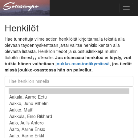
Toggl
naviga
Henkilöt
Hae tunnettuja viime sotien henkilöitä kirjoittamalla tekstiä alla
olevaan täydennyskenttään ja/tai valitse henkilö kentän alla
olevasta listasta. Henkilön tiedot ja suosituslinkkejä muihin
tietoihin ilmestyy oikealle.
Jos etsimääsi henkilöä ei löydy, voit
tutkia hänen vaiheitaan
joukko-osastonäkymässä
, jos tiedät
missä joukko-osastossa hän on palvellut.