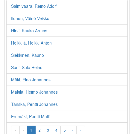
Salmivaara, Reino Adolf
Ilonen, Väinö Veikko
Hirvi, Kauko Armas
Heikkilä, Heikki Anton
Siekkinen, Kauno
Suni, Sulo Reino
Mäki, Eino Johannes
Mäkilä, Heimo Johannes
Tanska, Pentti Johannes
Eromäki, Pentti Matti
«
‹
1
2
3
4
5
›
»