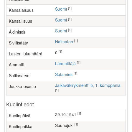
[1]
Suomi
Kansalaisuus
[1]
Suomi
Kansallisuus
[1]
Suomi
Äidinkieli
[1]
Naimaton
Siviilisääty
[1]
0
Lasten lukumäärä
[1]
lämmittäjä
Ammatti
[1]
Sotamies
Sotilasarvo
Jalkaväkirykmentti 5, 1. komppania
Joukko-osasto
[1]
Kuolintiedot
[1]
29.10.1941
Kuolinpäivä
[1]
Suunujoki
Kuolinpaikka