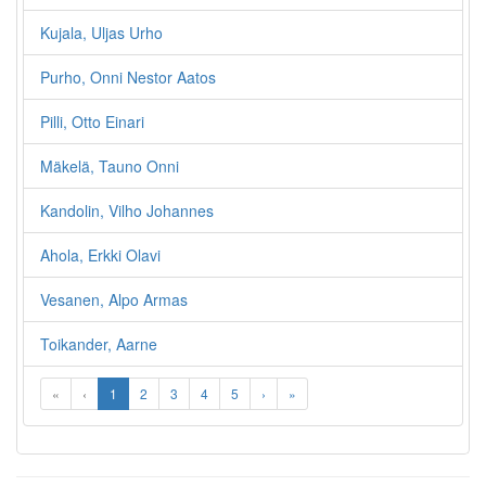
Kujala, Uljas Urho
Purho, Onni Nestor Aatos
Pilli, Otto Einari
Mäkelä, Tauno Onni
Kandolin, Vilho Johannes
Ahola, Erkki Olavi
Vesanen, Alpo Armas
Toikander, Aarne
«
‹
1
2
3
4
5
›
»