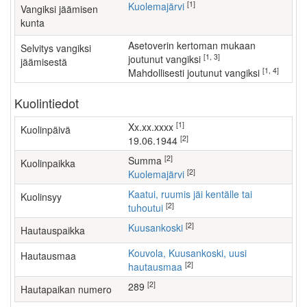
[1]
Kuolemajärvi
Vangiksi jäämisen
kunta
asetoverin kertoman mukaan
Selvitys vangiksi
[1, 3]
joutunut vangiksi
jäämisestä
[1, 4]
mahdollisesti joutunut vangiksi
Kuolintiedot
[1]
xx.xx.xxxx
Kuolinpäivä
[2]
19.06.1944
[2]
Summa
Kuolinpaikka
[2]
Kuolemajärvi
Kaatui, ruumis jäi kentälle tai
Kuolinsyy
[2]
tuhoutui
[2]
Kuusankoski
Hautauspaikka
Kouvola, Kuusankoski, uusi
Hautausmaa
[2]
hautausmaa
[2]
289
Hautapaikan numero