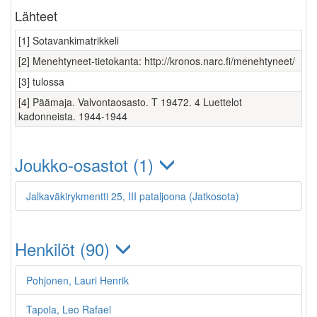
Lähteet
[1] Sotavankimatrikkeli
[2] Menehtyneet-tietokanta: http://kronos.narc.fi/menehtyneet/
[3] tulossa
[4] Päämaja. Valvontaosasto. T 19472. 4 Luettelot
kadonneista. 1944-1944
Joukko-osastot (1)
Jalkaväkirykmentti 25, III pataljoona (Jatkosota)
Henkilöt (90)
Pohjonen, Lauri Henrik
Tapola, Leo Rafael