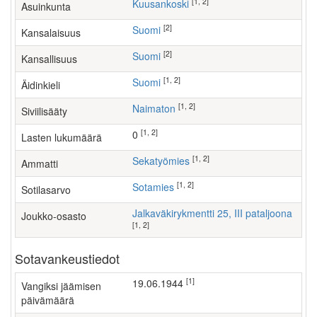
[1, 2]
Kuusankoski
Asuinkunta
[2]
Suomi
Kansalaisuus
[2]
Suomi
Kansallisuus
[1, 2]
Suomi
Äidinkieli
[1, 2]
Naimaton
Siviilisääty
[1, 2]
0
Lasten lukumäärä
[1, 2]
sekatyömies
Ammatti
[1, 2]
Sotamies
Sotilasarvo
Jalkaväkirykmentti 25, III pataljoona
Joukko-osasto
[1, 2]
Sotavankeustiedot
[1]
19.06.1944
Vangiksi jäämisen
päivämäärä