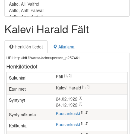
Kalevi Harald Fält
Henkilön tiedot
Aikajana
URI: http://ldf.fi/warsa/actors/person_p257461
Henkilötiedot
[1, 2]
Fält
Sukunimi
[1, 2]
Kalevi Harald
Etunimet
[1]
24.02.1922
Syntynyt
[2]
24.12.1922
[1, 2]
Kuusankoski
Syntymäkunta
[1, 2]
Kuusankoski
Kotikunta