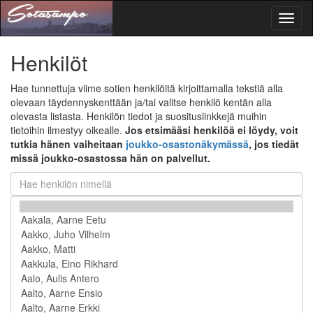
Toggl
naviga
Henkilöt
Hae tunnettuja viime sotien henkilöitä kirjoittamalla tekstiä alla
olevaan täydennyskenttään ja/tai valitse henkilö kentän alla
olevasta listasta. Henkilön tiedot ja suosituslinkkejä muihin
tietoihin ilmestyy oikealle.
Jos etsimääsi henkilöä ei löydy, voit
tutkia hänen vaiheitaan
joukko-osastonäkymässä
, jos tiedät
missä joukko-osastossa hän on palvellut.