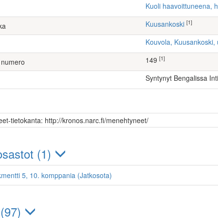
Kuoli haavoittuneena, 
[1]
Kuusankoski
ka
Kouvola, Kuusankoski
[1]
149
 numero
Syntynyt Bengalissa In
et-tietokanta: http://kronos.narc.fi/menehtyneet/
sastot (1)
kmentti 5, 10. komppania (Jatkosota)
 (97)