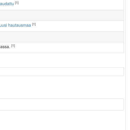
[1]
haudattu
[1]
, uusi hautausmaa
[1]
tiassa.