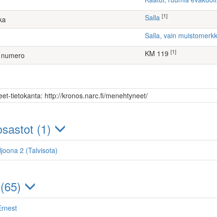
[1]
Salla
ka
Salla, vain muistomerkk
[1]
KM 119
 numero
et-tietokanta: http://kronos.narc.fi/menehtyneet/
sastot (1)
ljoona 2 (Talvisota)
 (65)
Ernest