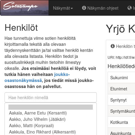
Näkymät
Näkymän ohjeet
I
Yrjö 
Henkilöt
Hae tunnettuja viime sotien henkilöitä
kirjoittamalla tekstiä alla olevaan
Henkilön t
täydennyskenttään ja/tai valitse henkilö kentän
alla olevasta listasta. Henkilön tiedot ja
URI: http://ldf.
suosituslinkkejä muihin tietoihin ilmestyy
Henkilötied
oikealle.
Jos etsimääsi henkilöä ei löydy, voit
tutkia hänen vaiheitaan
joukko-
Sukunimi
osastonäkymässä
, jos tiedät missä joukko-
osastossa hän on palvellut.
Etunimet
Syntynyt
Syntymäkun
Kotikunta
Asuinkunta