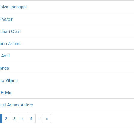
Toivo Jooseppi
 Valter
inari Olavi
Uuno Armas
 Antti
annes
u Viljami
o Edvin
gust Armas Antero
2
3
4
5
›
»