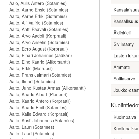
Kansalaisuu
Kansallisuus
Äidinkieli
Siviilisääty
Lasten luku
Ammatti
Sotilasarvo
Joukko-osas
Kuolintiedo
Kuolinpäivä
Kuolinpaikka