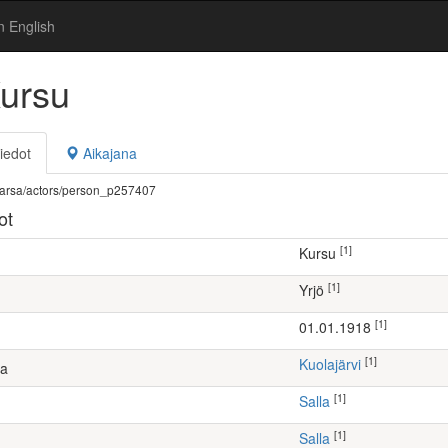
n English
Kursu
iedot
Aikajana
fi/warsa/actors/person_p257407
ot
[1]
Kursu
[1]
Yrjö
[1]
01.01.1918
[1]
Kuolajärvi
ta
[1]
Salla
[1]
Salla