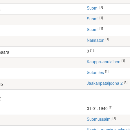
[1]
Suomi
s
[1]
Suomi
[1]
Suomi
[1]
Naimaton
[1]
0
määrä
[1]
kauppa-apulainen
[1]
Sotamies
[1]
Jääkäripataljoona 2
to
t
[1]
01.01.1940
[1]
Suomussalmi
Kaatui, ruumis evakuoi