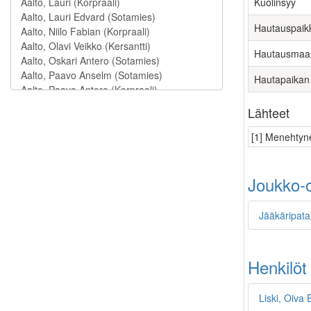
Kuolinsyy
Hautauspaik
Hautausmaa
Hautapaikan
Lähteet
[1] Menehtyne
Joukko-o
Jääkäripata
Henkilöt
Liski, Oiva 