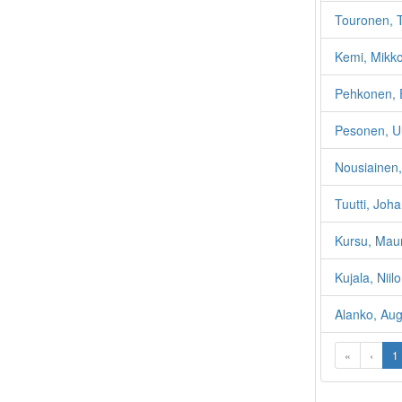
Touronen, 
Kemi, Mikko
Pehkonen, E
Pesonen, 
Nousiainen,
Tuutti, Joh
Kursu, Maun
Kujala, Niil
Alanko, Au
«
‹
1