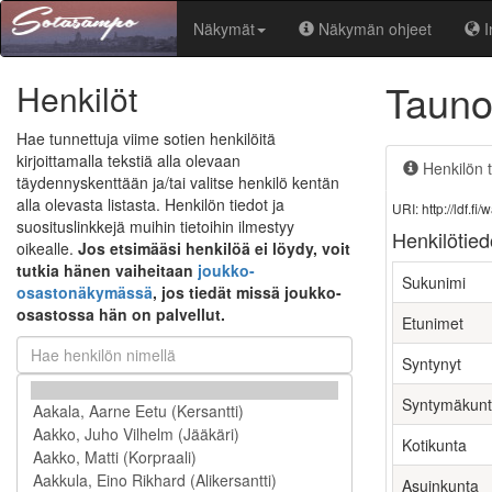
Näkymät
Näkymän ohjeet
I
Tauno
Henkilöt
Hae tunnettuja viime sotien henkilöitä
kirjoittamalla tekstiä alla olevaan
Henkilön t
täydennyskenttään ja/tai valitse henkilö kentän
alla olevasta listasta. Henkilön tiedot ja
URI: http://ldf.
suosituslinkkejä muihin tietoihin ilmestyy
Henkilötied
oikealle.
Jos etsimääsi henkilöä ei löydy, voit
tutkia hänen vaiheitaan
joukko-
Sukunimi
osastonäkymässä
, jos tiedät missä joukko-
osastossa hän on palvellut.
Etunimet
Syntynyt
Syntymäkun
Kotikunta
Asuinkunta