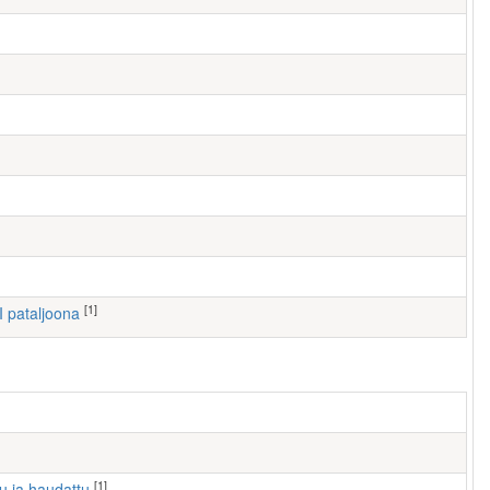
[1]
II pataljoona
[1]
tu ja haudattu