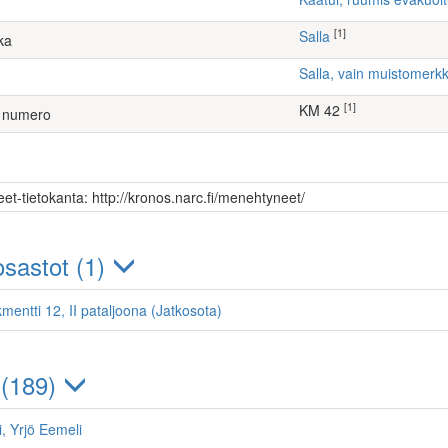
[1]
Salla
ka
Salla, vain muistomerkk
[1]
KM 42
 numero
et-tietokanta: http://kronos.narc.fi/menehtyneet/
sastot (1)
mentti 12, II pataljoona (Jatkosota)
 (189)
, Yrjö Eemeli