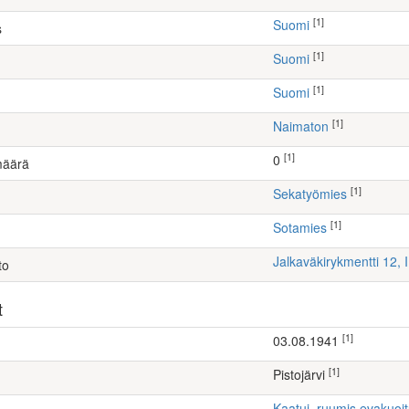
[1]
Suomi
s
[1]
Suomi
[1]
Suomi
[1]
Naimaton
[1]
0
määrä
[1]
sekatyömies
[1]
Sotamies
Jalkaväkirykmentti 12, 
to
t
[1]
03.08.1941
[1]
Pistojärvi
Kaatui, ruumis evakuoi