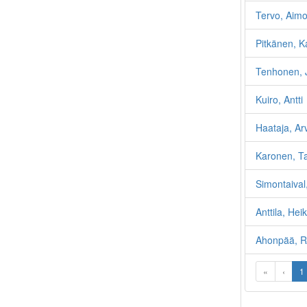
Tervo, Aim
Pitkänen, Ka
Tenhonen, 
Kuiro, Antti
Haataja, Ar
Karonen, Ta
Simontaival
Anttila, Heik
Ahonpää, R
«
‹
1