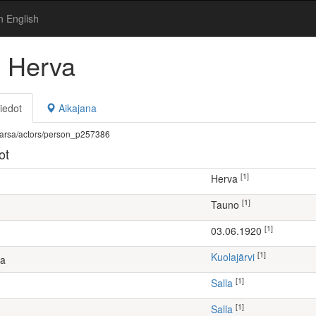
n English
 Herva
iedot
Aikajana
fi/warsa/actors/person_p257386
ot
[1]
Herva
[1]
Tauno
[1]
03.06.1920
[1]
Kuolajärvi
ta
[1]
Salla
[1]
Salla