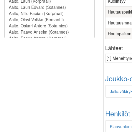
Kuolinsyy
Hautauspaik
Hautausmaa
Hautapaikan
Lähteet
[1] Menehtyne
Joukko-o
Jalkaväkiryk
Henkilöt
Klaavuniemi