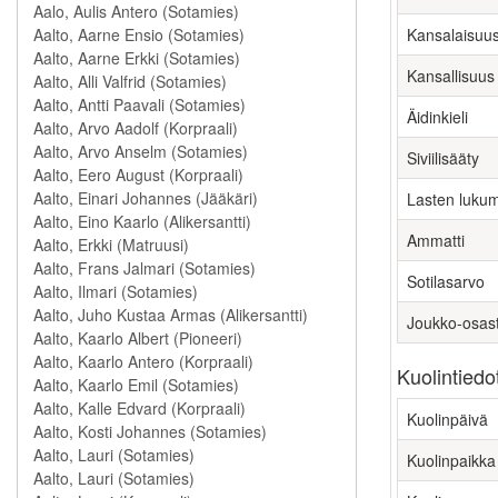
Kansalaisuu
Kansallisuus
Äidinkieli
Siviilisääty
Lasten luku
Ammatti
Sotilasarvo
Joukko-osas
Kuolintiedo
Kuolinpäivä
Kuolinpaikka