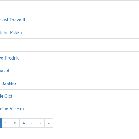
o
levi Taavetti
Juho Pekka
vo Fredrik
avetti
, Jaakko
ki Olof
eino Vilhelm
2
3
4
5
›
»