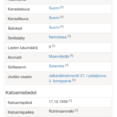
[1]
Suomi
Kansalaisuus
[1]
Suomi
Kansallisuus
[1]
Suomi
Äidinkieli
[1]
Naimisissa
Siviilisääty
[1]
0
Lasten lukumäärä
[1]
maanviljelijä
Ammatti
[1]
Sotamies
Sotilasarvo
Jalkaväkirykmentti 37, I pataljoona,
Joukko-osasto
[1]
3. komppania
Katoamistiedot
[1]
17.12.1939
Katoamispäivä
[1]
Ruhtinaanmäki
Katoamispaikka