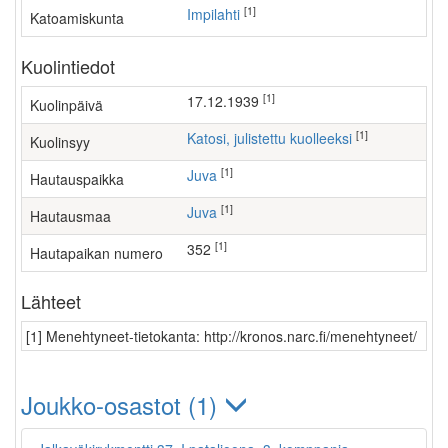
[1]
Impilahti
Katoamiskunta
Kuolintiedot
[1]
17.12.1939
Kuolinpäivä
[1]
Katosi, julistettu kuolleeksi
Kuolinsyy
[1]
Juva
Hautauspaikka
[1]
Juva
Hautausmaa
[1]
352
Hautapaikan numero
Lähteet
[1] Menehtyneet-tietokanta: http://kronos.narc.fi/menehtyneet/
Joukko-osastot (1)