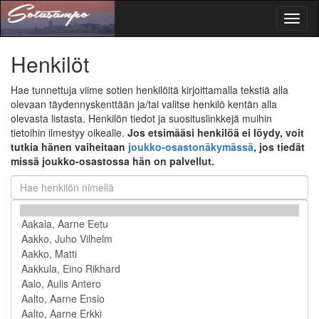
Toggl
naviga
Henkilöt
Hae tunnettuja viime sotien henkilöitä kirjoittamalla tekstiä alla
olevaan täydennyskenttään ja/tai valitse henkilö kentän alla
olevasta listasta. Henkilön tiedot ja suosituslinkkejä muihin
tietoihin ilmestyy oikealle.
Jos etsimääsi henkilöä ei löydy, voit
tutkia hänen vaiheitaan
joukko-osastonäkymässä
, jos tiedät
missä joukko-osastossa hän on palvellut.