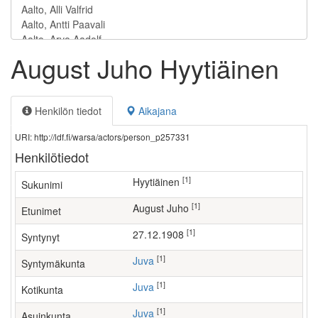
August Juho Hyytiäinen
Henkilön tiedot
Aikajana
URI: http://ldf.fi/warsa/actors/person_p257331
Henkilötiedot
[1]
Hyytiäinen
Sukunimi
[1]
August Juho
Etunimet
[1]
27.12.1908
Syntynyt
[1]
Juva
Syntymäkunta
[1]
Juva
Kotikunta
[1]
Juva
Asuinkunta