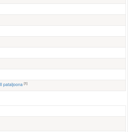
[1]
III pataljoona