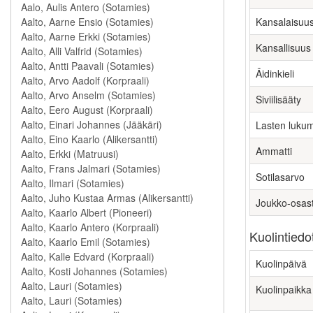
Kansalaisuu
Kansallisuus
Äidinkieli
Siviilisääty
Lasten luku
Ammatti
Sotilasarvo
Joukko-osas
Kuolintiedo
Kuolinpäivä
Kuolinpaikka