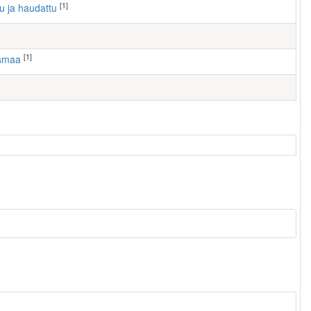
[1]
tu ja haudattu
[1]
usmaa