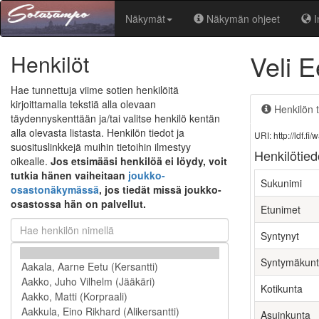
Näkymät
Näkymän ohjeet
I
Veli 
Henkilöt
Hae tunnettuja viime sotien henkilöitä
kirjoittamalla tekstiä alla olevaan
Henkilön t
täydennyskenttään ja/tai valitse henkilö kentän
alla olevasta listasta. Henkilön tiedot ja
URI: http://ldf.
suosituslinkkejä muihin tietoihin ilmestyy
Henkilötied
oikealle.
Jos etsimääsi henkilöä ei löydy, voit
tutkia hänen vaiheitaan
joukko-
Sukunimi
osastonäkymässä
, jos tiedät missä joukko-
osastossa hän on palvellut.
Etunimet
Syntynyt
Syntymäkun
Kotikunta
Asuinkunta