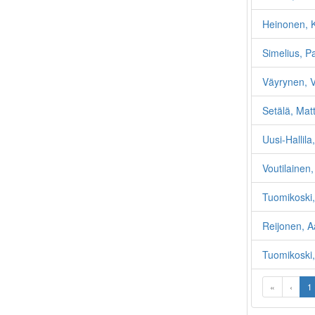
Heinonen, K
Simelius, P
Väyrynen, V
Setälä, Mat
Uusi-Hallila
Voutilainen,
Tuomikoski,
Reijonen, Aa
Tuomikoski,
«
‹
1