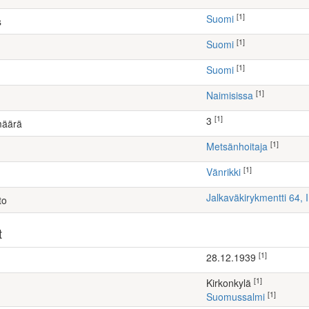
[1]
Suomi
s
[1]
Suomi
[1]
Suomi
[1]
Naimisissa
[1]
3
määrä
[1]
metsänhoitaja
[1]
Vänrikki
Jalkaväkirykmentti 64, 
to
t
[1]
28.12.1939
[1]
kirkonkylä
[1]
Suomussalmi