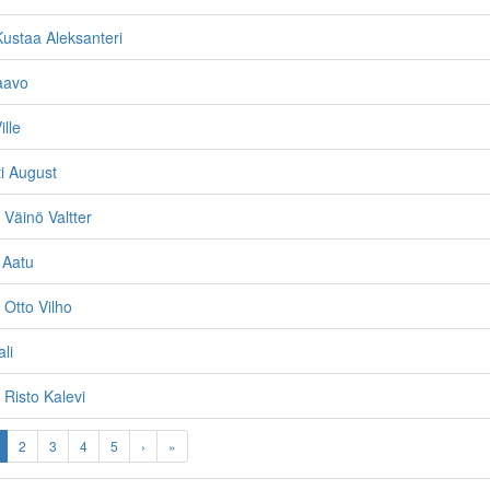
ustaa Aleksanteri
aavo
ille
ti August
, Väinö Valtter
 Aatu
 Otto Vilho
li
 Risto Kalevi
2
3
4
5
›
»