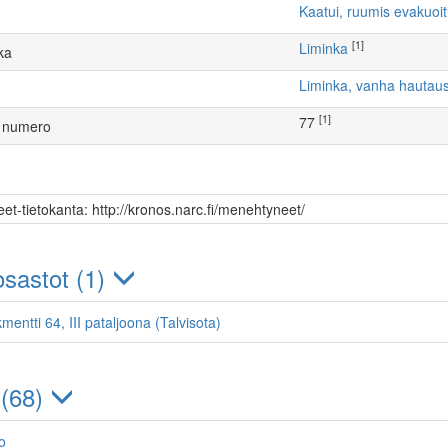
Kaatui, ruumis evakuoi
[1]
Liminka
ka
Liminka, vanha hauta
[1]
77
 numero
et-tietokanta: http://kronos.narc.fi/menehtyneet/
sastot (1)
mentti 64, III pataljoona (Talvisota)
 (68)
ho