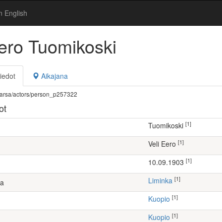
n English
Eero Tuomikoski
iedot
Aikajana
fi/warsa/actors/person_p257322
ot
[1]
Tuomikoski
[1]
Veli Eero
[1]
10.09.1903
[1]
Liminka
ta
[1]
Kuopio
[1]
Kuopio