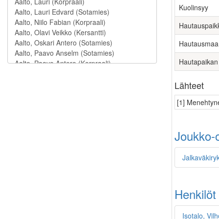
Kuolinsyy
Hautauspaik
Hautausmaa
Hautapaikan
Lähteet
[1] Menehtyne
Joukko-o
Jalkaväkiryk
Henkilöt
Isotalo, Vil