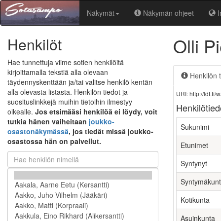
Näkymät
Näkymän ohjeet
I
Olli P
Henkilöt
Hae tunnettuja viime sotien henkilöitä
kirjoittamalla tekstiä alla olevaan
Henkilön t
täydennyskenttään ja/tai valitse henkilö kentän
alla olevasta listasta. Henkilön tiedot ja
URI: http://ldf.
suosituslinkkejä muihin tietoihin ilmestyy
Henkilötied
oikealle.
Jos etsimääsi henkilöä ei löydy, voit
tutkia hänen vaiheitaan
joukko-
Sukunimi
osastonäkymässä
, jos tiedät missä joukko-
osastossa hän on palvellut.
Etunimet
Syntynyt
Syntymäkun
Kotikunta
Asuinkunta