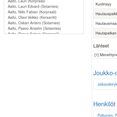
Kuolinsyy
Hautauspaik
Hautausmaa
Hautapaikan
Lähteet
[1] Menehtyne
Joukko-o
Jalkaväkiry
Henkilöt
Pelkonen, P