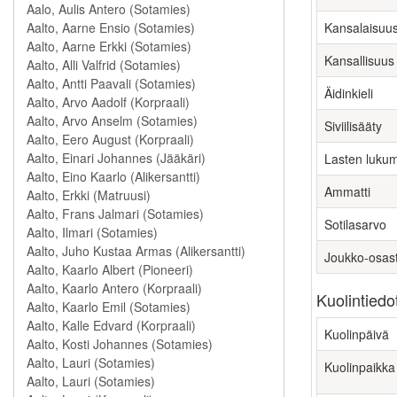
Kansalaisuu
Kansallisuus
Äidinkieli
Siviilisääty
Lasten luku
Ammatti
Sotilasarvo
Joukko-osas
Kuolintiedo
Kuolinpäivä
Kuolinpaikka