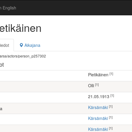
n English
ietikäinen
iedot
Aikajana
fi/warsa/actors/person_p257302
ot
[1]
Pietikäinen
[1]
Olli
[1]
21.05.1913
[1]
Kärsämäki
ta
[1]
Kärsämäki
[1]
Kärsämäki