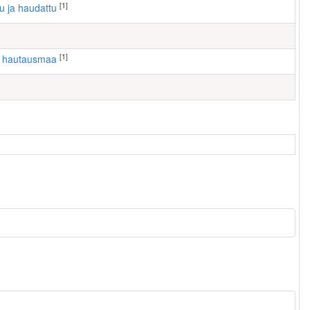
[1]
tu ja haudattu
[1]
n hautausmaa