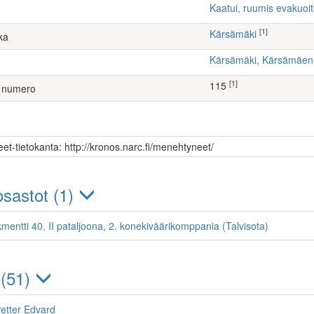
Kaatui, ruumis evakuoi
[1]
Kärsämäki
ka
Kärsämäki, Kärsämäe
[1]
115
 numero
et-tietokanta: http://kronos.narc.fi/menehtyneet/
sastot (1)
kmentti 40, II pataljoona, 2. konekiväärikomppania (Talvisota)
 (51)
etter Edvard