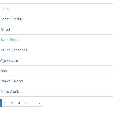
 Lauri
, Johan Fredrik
 Alfred
, Aimo Kalevi
, Tauno Johannes
iljo Osvald
 Antti
, Paavo Kalervo
 Toivo Alarik
2
3
4
5
›
»