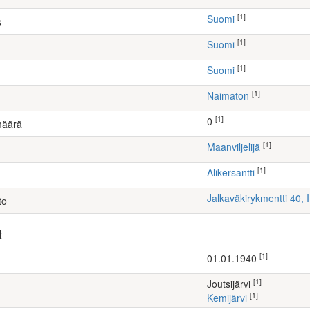
[1]
Suomi
s
[1]
Suomi
[1]
Suomi
[1]
Naimaton
[1]
0
määrä
[1]
maanviljelijä
[1]
Alikersantti
Jalkaväkirykmentti 40,
to
t
[1]
01.01.1940
[1]
Joutsijärvi
[1]
Kemijärvi