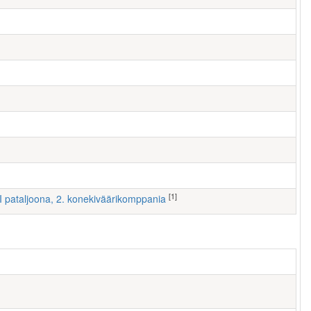
[1]
 II pataljoona, 2. konekiväärikomppania