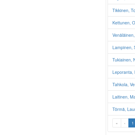
Tikkinen, To
Kettunen, O
Venäläinen,
Lampinen, 
Tukiainen, N
Leporanta, 
Tahkola, Ve
Laitinen, Ma
Törmä, Lau
«
‹
1