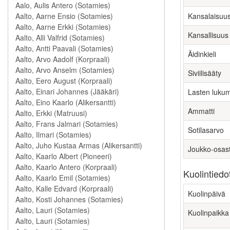
Kansalaisuu
Kansallisuus
Äidinkieli
Siviilisääty
Lasten luku
Ammatti
Sotilasarvo
Joukko-osas
Kuolintiedo
Kuolinpäivä
Kuolinpaikka