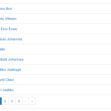
ivo Arvi
tto Vilhelm
 Eino Ensio
Sulo Johannes
iilo
Matti Johannes
ikko Jaakoppi
rtti Olavi
ri Jaakko
2
3
4
›
»