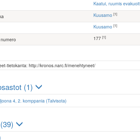
Kaatui, ruumis evakuoi
[1]
Kuusamo
ka
[1]
Kuusamo
[1]
177
 numero
et-tietokanta: http://kronos.narc.fi/menehtyneet/
sastot (1)
ljoona 4, 2. komppania (Talvisota)
 (39)
i