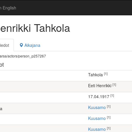
n English
enrikki Tahkola
iedot
Aikajana
fi/warsa/actors/person_p257267
ot
[1]
Tahkola
[1]
Eeti Henrikki
[1]
17.04.1917
[1]
Kuusamo
ta
[1]
Kuusamo
[1]
Kuusamo