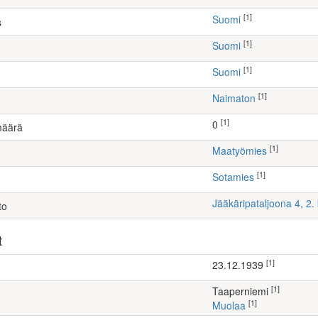
[1]
Suomi
s
[1]
Suomi
[1]
Suomi
[1]
Naimaton
[1]
0
määrä
[1]
maatyömies
[1]
Sotamies
Jääkäripataljoona 4, 2
to
t
[1]
23.12.1939
[1]
Taaperniemi
[1]
Muolaa