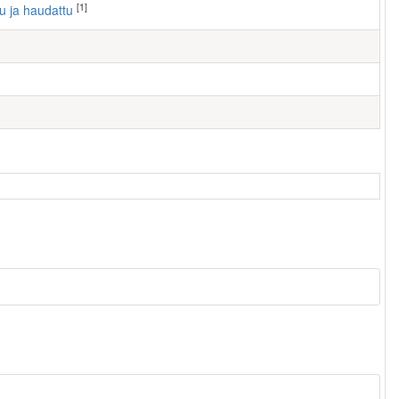
[1]
tu ja haudattu