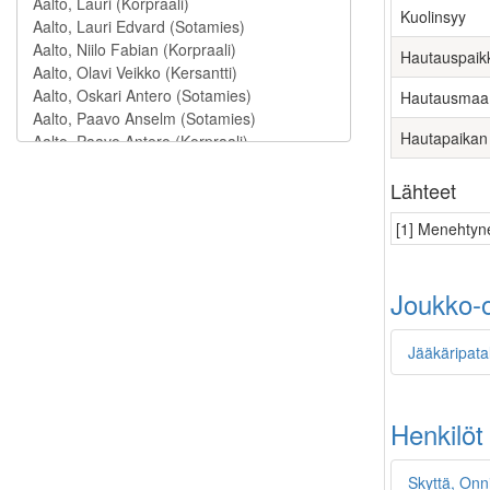
Kuolinsyy
Hautauspaik
Hautausmaa
Hautapaikan
Lähteet
[1] Menehtyne
Joukko-o
Jääkäripata
Henkilöt
Skyttä, Onn