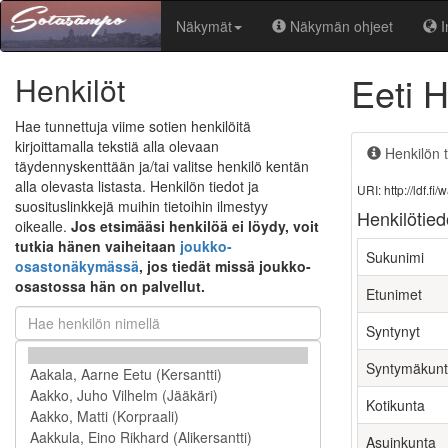
Näkymät
Näkymän ohjeet
I
Eeti H
Henkilöt
Hae tunnettuja viime sotien henkilöitä
kirjoittamalla tekstiä alla olevaan
Henkilön t
täydennyskenttään ja/tai valitse henkilö kentän
alla olevasta listasta. Henkilön tiedot ja
URI: http://ldf.
suosituslinkkejä muihin tietoihin ilmestyy
Henkilötied
oikealle.
Jos etsimääsi henkilöä ei löydy, voit
tutkia hänen vaiheitaan
joukko-
Sukunimi
osastonäkymässä
, jos tiedät missä joukko-
osastossa hän on palvellut.
Etunimet
Syntynyt
Syntymäkun
Kotikunta
Asuinkunta