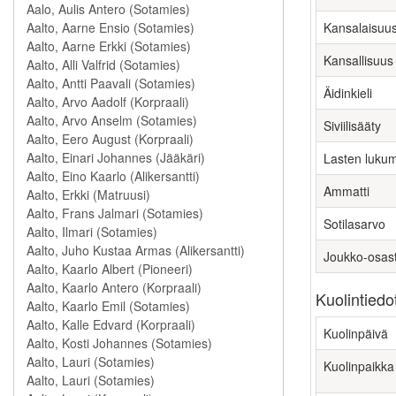
Kansalaisuu
Kansallisuus
Äidinkieli
Siviilisääty
Lasten luku
Ammatti
Sotilasarvo
Joukko-osas
Kuolintiedo
Kuolinpäivä
Kuolinpaikka