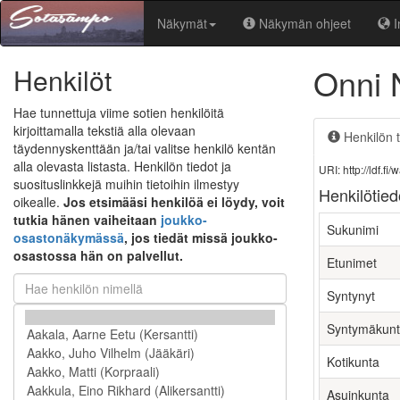
Näkymät
Näkymän ohjeet
I
Onni 
Henkilöt
Hae tunnettuja viime sotien henkilöitä
kirjoittamalla tekstiä alla olevaan
Henkilön t
täydennyskenttään ja/tai valitse henkilö kentän
alla olevasta listasta. Henkilön tiedot ja
URI: http://ldf.
suosituslinkkejä muihin tietoihin ilmestyy
Henkilötied
oikealle.
Jos etsimääsi henkilöä ei löydy, voit
tutkia hänen vaiheitaan
joukko-
Sukunimi
osastonäkymässä
, jos tiedät missä joukko-
osastossa hän on palvellut.
Etunimet
Syntynyt
Syntymäkun
Kotikunta
Asuinkunta