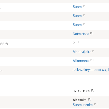
[1]
Suomi
s
[1]
Suomi
[1]
Suomi
[1]
Naimisissa
[1]
2
määrä
[1]
maanviljelijä
[1]
Alikersantti
Jalkaväkirykmentti 43, 
to
t
[1]
07.12.1939
[1]
Alassalmi
[1]
Suomussalmi