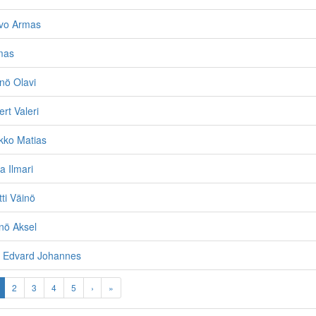
ivo Armas
mas
inö Olavi
ert Valeri
ikko Matias
a Ilmari
ti Väinö
nö Aksel
, Edvard Johannes
2
3
4
5
›
»