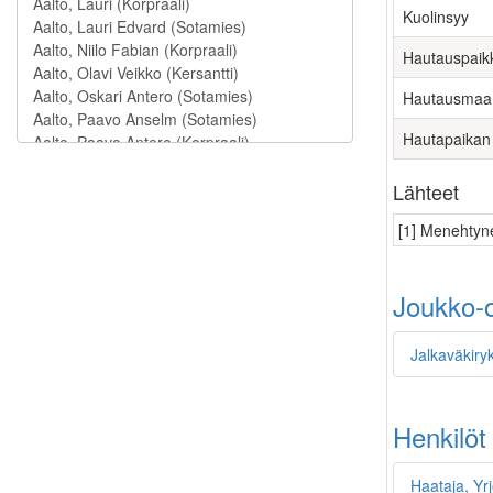
Kuolinsyy
Hautauspaik
Hautausmaa
Hautapaikan
Lähteet
[1] Menehtyne
Joukko-o
Jalkaväkiryk
Henkilöt
Haataja, Yr