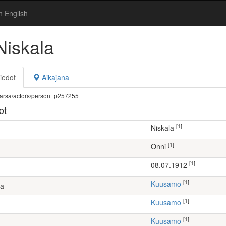
n English
Niskala
iedot
Aikajana
fi/warsa/actors/person_p257255
ot
[1]
Niskala
[1]
Onni
[1]
08.07.1912
[1]
Kuusamo
ta
[1]
Kuusamo
[1]
Kuusamo