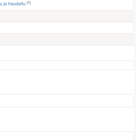
[1]
tu ja haudattu