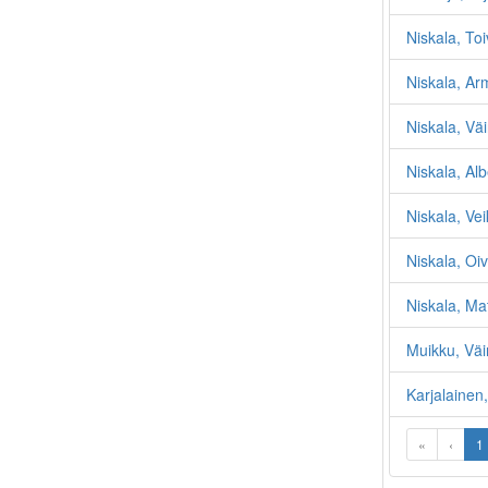
Niskala, To
Niskala, Ar
Niskala, Vä
Niskala, Alb
Niskala, Ve
Niskala, Oiv
Niskala, Mat
Muikku, Väi
Karjalainen
«
‹
1