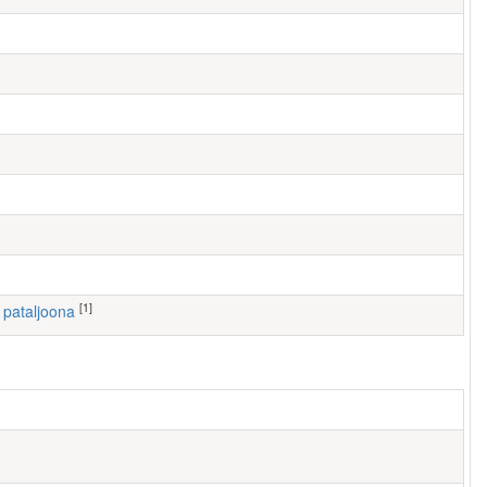
[1]
I pataljoona