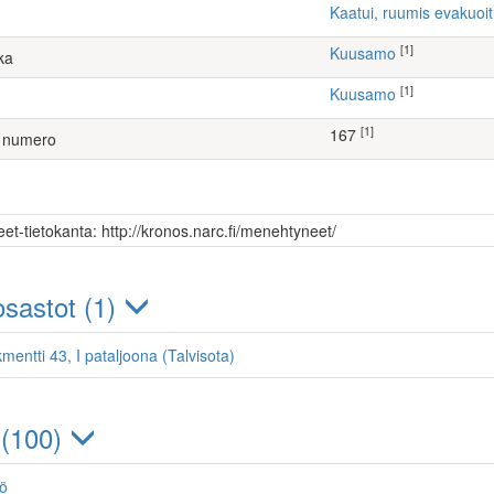
Kaatui, ruumis evakuoi
[1]
Kuusamo
ka
[1]
Kuusamo
[1]
167
 numero
et-tietokanta: http://kronos.narc.fi/menehtyneet/
sastot (1)
mentti 43, I pataljoona (Talvisota)
 (100)
jö