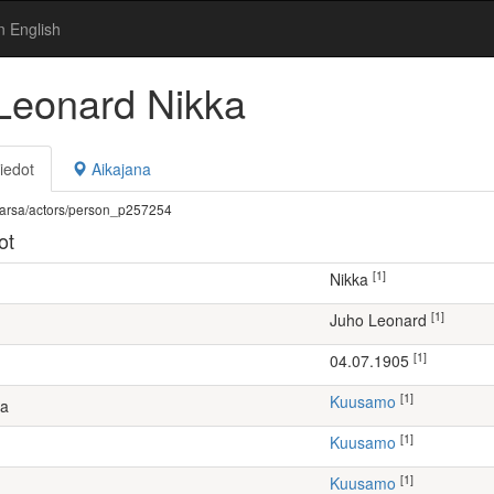
n English
Leonard Nikka
iedot
Aikajana
fi/warsa/actors/person_p257254
ot
[1]
Nikka
[1]
Juho Leonard
[1]
04.07.1905
[1]
Kuusamo
ta
[1]
Kuusamo
[1]
Kuusamo