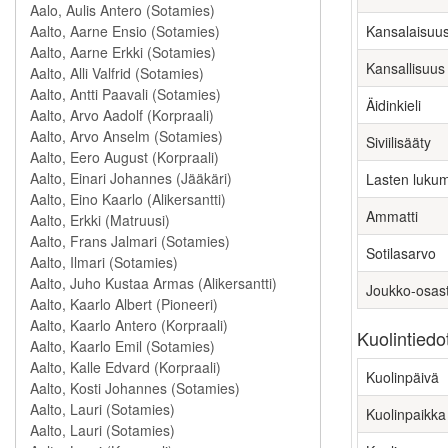
Kansalaisuu
Kansallisuus
Äidinkieli
Siviilisääty
Lasten luku
Ammatti
Sotilasarvo
Joukko-osas
Kuolintiedo
Kuolinpäivä
Kuolinpaikka