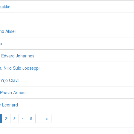
aakko
nö Aksel
no
, Edvard Johannes
, Niilo Sulo Jooseppi
 Yrjö Olavi
 Paavo Armas
le Leonard
2
3
4
5
›
»