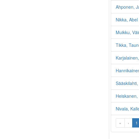
Ahponen, J
Nikka, Abel
Muikku, Väi
Tikka, Tau
Karjalainen
Hannikainen
Sääskilahti,
Heiskanen,
Nivala, Kal
«
‹
1