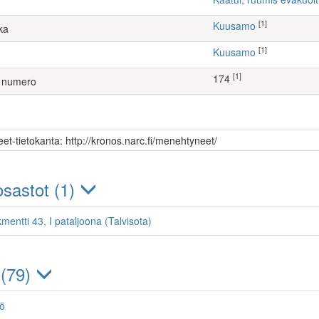
[1]
Kuusamo
ka
[1]
Kuusamo
[1]
174
 numero
et-tietokanta: http://kronos.narc.fi/menehtyneet/
sastot (1)
mentti 43, I pataljoona (Talvisota)
 (79)
jö