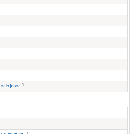
[1]
I pataljoona
[1]
tu ja haudattu