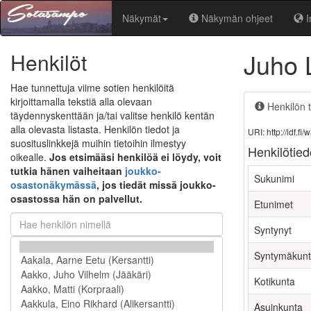
Näkymät
Näkymän ohjeet
I
Juho 
Henkilöt
Hae tunnettuja viime sotien henkilöitä
kirjoittamalla tekstiä alla olevaan
Henkilön t
täydennyskenttään ja/tai valitse henkilö kentän
alla olevasta listasta. Henkilön tiedot ja
URI: http://ldf.
suosituslinkkejä muihin tietoihin ilmestyy
Henkilötied
oikealle.
Jos etsimääsi henkilöä ei löydy, voit
tutkia hänen vaiheitaan
joukko-
Sukunimi
osastonäkymässä
, jos tiedät missä joukko-
osastossa hän on palvellut.
Etunimet
Syntynyt
Syntymäkun
Kotikunta
Asuinkunta