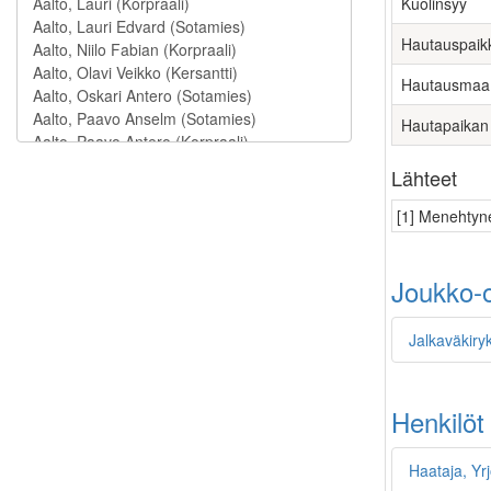
Kuolinsyy
Hautauspaik
Hautausmaa
Hautapaikan
Lähteet
[1] Menehtyne
Joukko-o
Jalkaväkiryk
Henkilöt
Haataja, Yr