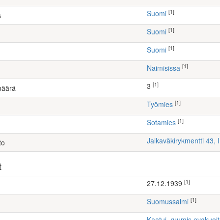
[1]
Suomi
s
[1]
Suomi
[1]
Suomi
[1]
Naimisissa
[1]
3
määrä
[1]
työmies
[1]
Sotamies
Jalkaväkirykmentti 43, 
to
t
[1]
27.12.1939
[1]
Suomussalmi
Kaatui, ruumis evakuoi