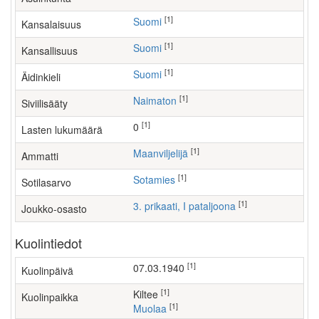
[1]
Suomi
Kansalaisuus
[1]
Suomi
Kansallisuus
[1]
Suomi
Äidinkieli
[1]
Naimaton
Siviilisääty
[1]
0
Lasten lukumäärä
[1]
maanviljelijä
Ammatti
[1]
Sotamies
Sotilasarvo
[1]
3. prikaati, I pataljoona
Joukko-osasto
Kuolintiedot
[1]
07.03.1940
Kuolinpäivä
[1]
Kiltee
Kuolinpaikka
[1]
Muolaa