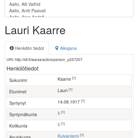
Lauri Kaarre
Henkilön tiedot
Aikajana
URI: http://ldf.fi/warsa/actors/person_p257207
Henkilötiedot
[1]
Kaarre
Sukunimi
[1]
Lauri
Etunimet
[1]
14.08.1917
Syntynyt
[1]
Ii
Syntymäkunta
[1]
Ii
Kotikunta
[1]
Kuivaniemi
Asuinkunta