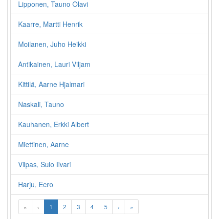
Lipponen, Tauno Olavi
Kaarre, Martti Henrik
Moilanen, Juho Heikki
Antikainen, Lauri Viljam
Kittilä, Aarne Hjalmari
Naskali, Tauno
Kauhanen, Erkki Albert
Miettinen, Aarne
Vilpas, Sulo Iivari
Harju, Eero
«
‹
1
2
3
4
5
›
»