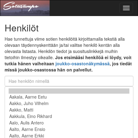
Toggl
naviga
Henkilöt
Hae tunnettuja viime sotien henkilöitä kirjoittamalla tekstiä alla
olevaan täydennyskenttään ja/tai valitse henkilö kentän alla
olevasta listasta. Henkilön tiedot ja suosituslinkkejä muihin
tietoihin ilmestyy oikealle.
Jos etsimääsi henkilöä ei löydy, voit
tutkia hänen vaiheitaan
joukko-osastonäkymässä
, jos tiedät
missä joukko-osastossa hän on palvellut.