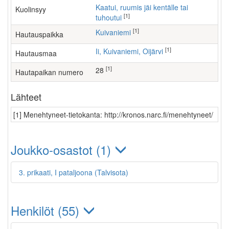
Kaatui, ruumis jäi kentälle tai
Kuolinsyy
[1]
tuhoutui
[1]
Kuivaniemi
Hautauspaikka
[1]
Ii, Kuivaniemi, Oijärvi
Hautausmaa
[1]
28
Hautapaikan numero
Lähteet
[1] Menehtyneet-tietokanta: http://kronos.narc.fi/menehtyneet/
Joukko-osastot (1)
3. prikaati, I pataljoona (Talvisota)
Henkilöt (55)