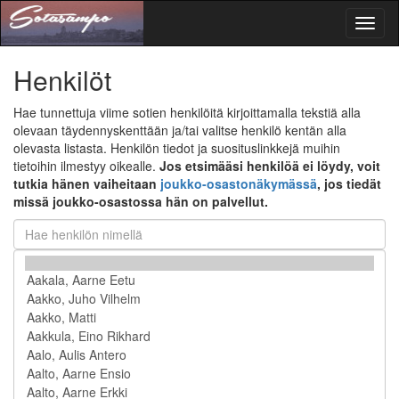
Toggl
naviga
Henkilöt
Hae tunnettuja viime sotien henkilöitä kirjoittamalla tekstiä alla
olevaan täydennyskenttään ja/tai valitse henkilö kentän alla
olevasta listasta. Henkilön tiedot ja suosituslinkkejä muihin
tietoihin ilmestyy oikealle.
Jos etsimääsi henkilöä ei löydy, voit
tutkia hänen vaiheitaan
joukko-osastonäkymässä
, jos tiedät
missä joukko-osastossa hän on palvellut.