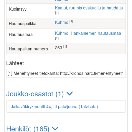
Kaatui, ruumis evakuoitu ja haudattu
Kuolinsyy
[1]
[1]
Kuhmo
Hautauspaikka
Kuhmo, Hankaniemen hautausmaa
Hautausmaa
[1]
[1]
263
Hautapaikan numero
Lähteet
[1] Menehtyneet-tietokanta: http://kronos.narc.fi/menehtyneet/
Joukko-osastot (1)
Jalkaväkirykmentti 44, III pataljoona (Talvisota)
Henkilöt (165)