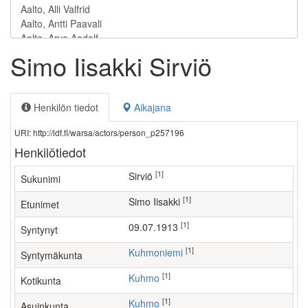
Simo Iisakki Sirviö
Henkilön tiedot
Aikajana
URI: http://ldf.fi/warsa/actors/person_p257196
Henkilötiedot
[1]
Sirviö
Sukunimi
[1]
Simo Iisakki
Etunimet
[1]
09.07.1913
Syntynyt
[1]
Kuhmoniemi
Syntymäkunta
[1]
Kuhmo
Kotikunta
[1]
Kuhmo
Asuinkunta