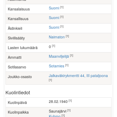
[1]
Suomi
Kansalaisuus
[1]
Suomi
Kansallisuus
[1]
Suomi
Äidinkieli
[1]
Naimaton
Siviilisääty
[1]
0
Lasten lukumäärä
[1]
maanviljelijä
Ammatti
[1]
Sotamies
Sotilasarvo
Jalkaväkirykmentti 44, III pataljoona
Joukko-osasto
[1]
Kuolintiedot
[1]
28.02.1940
Kuolinpäivä
[1]
Saunajärvi
Kuolinpaikka
[1]
Kuhmo