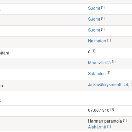
[1]
Suomi
s
[1]
Suomi
[1]
Suomi
[1]
Naimaton
[1]
0
määrä
[1]
maanviljelijä
[1]
Sotamies
Jalkaväkirykmentti 44, 
to
t
[1]
07.06.1940
[1]
Härmän parantola
[1]
Alahärmä