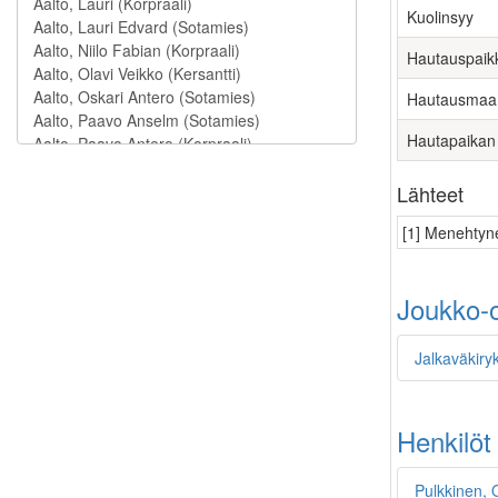
Kuolinsyy
Hautauspaik
Hautausmaa
Hautapaikan
Lähteet
[1] Menehtyne
Joukko-o
Jalkaväkiryk
Henkilöt
Pulkkinen, 