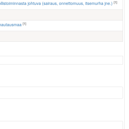
[1]
ollistoiminnasta johtuva (sairaus, onnettomuus, itsemurha jne.)
[1]
 hautausmaa