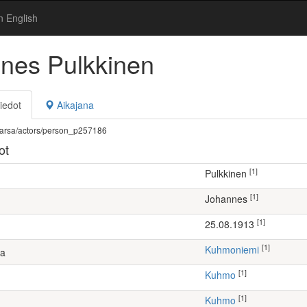
n English
nes Pulkkinen
iedot
Aikajana
fi/warsa/actors/person_p257186
ot
[1]
Pulkkinen
[1]
Johannes
[1]
25.08.1913
[1]
Kuhmoniemi
ta
[1]
Kuhmo
[1]
Kuhmo