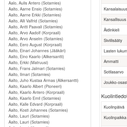
Kansalaisuu
Kansallisuus
Äidinkieli
Siviilisääty
Lasten luku
Ammatti
Sotilasarvo
Joukko-osas
Kuolintiedo
Kuolinpäivä
Kuolinpaikka