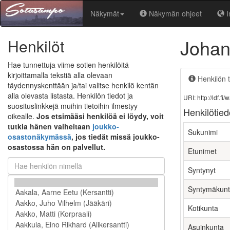
Näkymät
Näkymän ohjeet
I
Johan
Henkilöt
Hae tunnettuja viime sotien henkilöitä
kirjoittamalla tekstiä alla olevaan
Henkilön t
täydennyskenttään ja/tai valitse henkilö kentän
alla olevasta listasta. Henkilön tiedot ja
URI: http://ldf.
suosituslinkkejä muihin tietoihin ilmestyy
Henkilötied
oikealle.
Jos etsimääsi henkilöä ei löydy, voit
tutkia hänen vaiheitaan
joukko-
Sukunimi
osastonäkymässä
, jos tiedät missä joukko-
osastossa hän on palvellut.
Etunimet
Syntynyt
Syntymäkun
Kotikunta
Asuinkunta