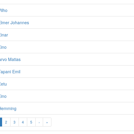
ilho
 Elmer Johannes
Einar
Eino
Arvo Matias
Tapani Emil
Eetu
Eino
 Hemming
2
3
4
5
›
»