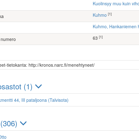
Kuolinsyy muu kuin vih
[1]
Kuhmo
ka
Kuhmo, Hankaniemen
[1]
63
 numero
et-tietokanta: http://kronos.narc.fi/menehtyneet/
sastot (1)
mentti 44, III pataljoona (Talvisota)
 (306)
Otto