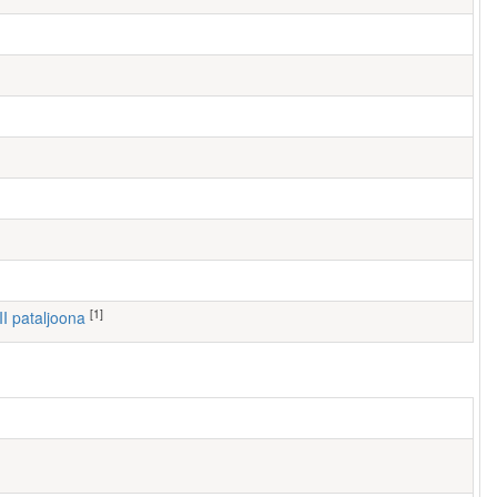
[1]
III pataljoona