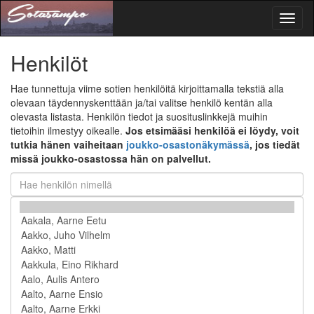
Toggl
naviga
Henkilöt
Hae tunnettuja viime sotien henkilöitä kirjoittamalla tekstiä alla
olevaan täydennyskenttään ja/tai valitse henkilö kentän alla
olevasta listasta. Henkilön tiedot ja suosituslinkkejä muihin
tietoihin ilmestyy oikealle.
Jos etsimääsi henkilöä ei löydy, voit
tutkia hänen vaiheitaan
joukko-osastonäkymässä
, jos tiedät
missä joukko-osastossa hän on palvellut.