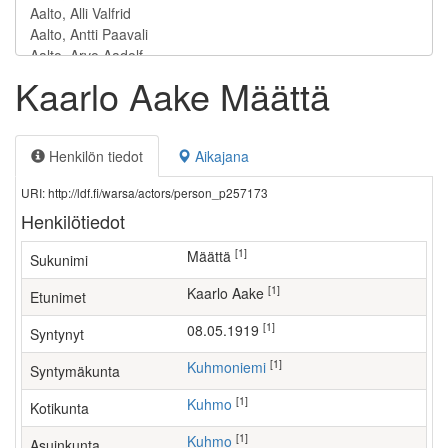
Kaarlo Aake Määttä
Henkilön tiedot
Aikajana
URI: http://ldf.fi/warsa/actors/person_p257173
Henkilötiedot
[1]
Määttä
Sukunimi
[1]
Kaarlo Aake
Etunimet
[1]
08.05.1919
Syntynyt
[1]
Kuhmoniemi
Syntymäkunta
[1]
Kuhmo
Kotikunta
[1]
Kuhmo
Asuinkunta