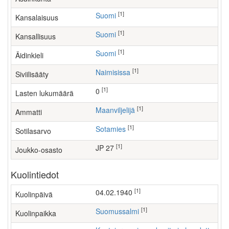
[1]
Suomi
Kansalaisuus
[1]
Suomi
Kansallisuus
[1]
Suomi
Äidinkieli
[1]
Naimisissa
Siviilisääty
[1]
0
Lasten lukumäärä
[1]
maanviljelijä
Ammatti
[1]
Sotamies
Sotilasarvo
[1]
JP 27
Joukko-osasto
Kuolintiedot
[1]
04.02.1940
Kuolinpäivä
[1]
Suomussalmi
Kuolinpaikka