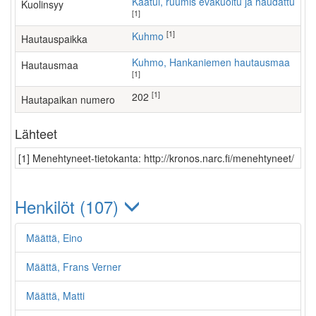
Kaatui, ruumis evakuoitu ja haudattu
Kuolinsyy
[1]
[1]
Kuhmo
Hautauspaikka
Kuhmo, Hankaniemen hautausmaa
Hautausmaa
[1]
[1]
202
Hautapaikan numero
Lähteet
[1] Menehtyneet-tietokanta: http://kronos.narc.fi/menehtyneet/
Henkilöt (107)
Määttä, Eino
Määttä, Frans Verner
Määttä, Matti