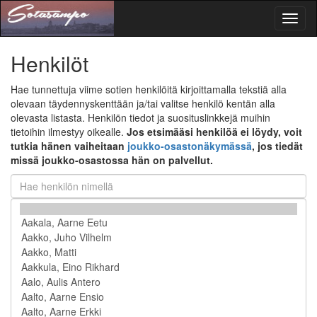
Toggl
naviga
Henkilöt
Hae tunnettuja viime sotien henkilöitä kirjoittamalla tekstiä alla
olevaan täydennyskenttään ja/tai valitse henkilö kentän alla
olevasta listasta. Henkilön tiedot ja suosituslinkkejä muihin
tietoihin ilmestyy oikealle.
Jos etsimääsi henkilöä ei löydy, voit
tutkia hänen vaiheitaan
joukko-osastonäkymässä
, jos tiedät
missä joukko-osastossa hän on palvellut.