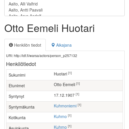
Otto Eemeli Huotari
Henkilön tiedot
Aikajana
URI: http://ldf.fi/warsa/actors/person_p257132
Henkilötiedot
[1]
Huotari
Sukunimi
[1]
Otto Eemeli
Etunimet
[1]
17.12.1907
Syntynyt
[1]
Kuhmoniemi
Syntymäkunta
[1]
Kuhmo
Kotikunta
[1]
Kuhmo
Asuinkunta