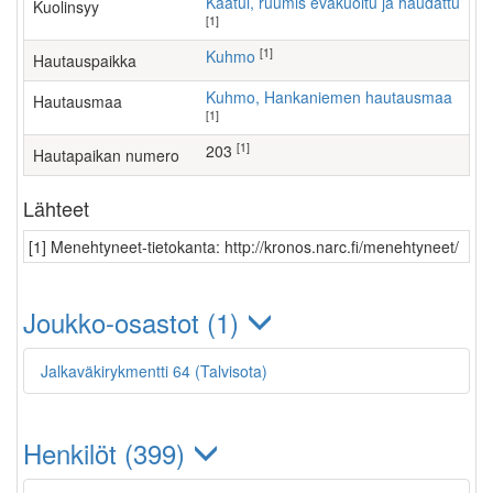
Kaatui, ruumis evakuoitu ja haudattu
Kuolinsyy
[1]
[1]
Kuhmo
Hautauspaikka
Kuhmo, Hankaniemen hautausmaa
Hautausmaa
[1]
[1]
203
Hautapaikan numero
Lähteet
[1] Menehtyneet-tietokanta: http://kronos.narc.fi/menehtyneet/
Joukko-osastot (1)
Jalkaväkirykmentti 64 (Talvisota)
Henkilöt (399)