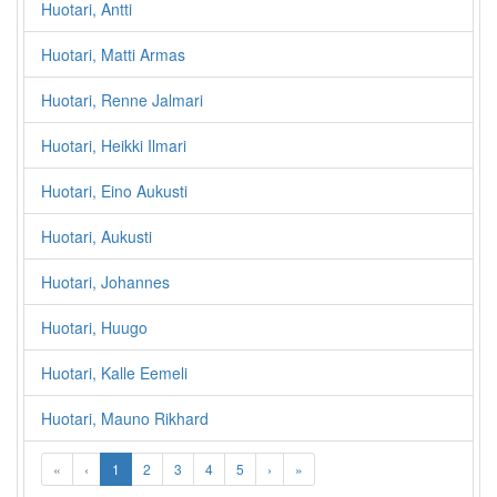
Huotari, Antti
Huotari, Matti Armas
Huotari, Renne Jalmari
Huotari, Heikki Ilmari
Huotari, Eino Aukusti
Huotari, Aukusti
Huotari, Johannes
Huotari, Huugo
Huotari, Kalle Eemeli
Huotari, Mauno Rikhard
«
‹
1
2
3
4
5
›
»