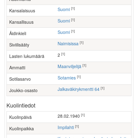
[1]
Suomi
Kansalaisuus
[1]
Suomi
Kansallisuus
[1]
Suomi
Äidinkieli
[1]
Naimisissa
Siviilisääty
[1]
2
Lasten lukumäärä
[1]
maanviljelijä
Ammatti
[1]
Sotamies
Sotilasarvo
[1]
Jalkaväkirykmentti 64
Joukko-osasto
Kuolintiedot
[1]
28.02.1940
Kuolinpäivä
[1]
Impilahti
Kuolinpaikka