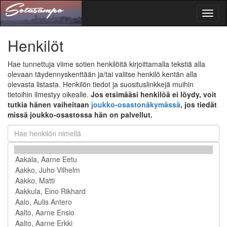
Toggl
naviga
Henkilöt
Hae tunnettuja viime sotien henkilöitä kirjoittamalla tekstiä alla
olevaan täydennyskenttään ja/tai valitse henkilö kentän alla
olevasta listasta. Henkilön tiedot ja suosituslinkkejä muihin
tietoihin ilmestyy oikealle.
Jos etsimääsi henkilöä ei löydy, voit
tutkia hänen vaiheitaan
joukko-osastonäkymässä
, jos tiedät
missä joukko-osastossa hän on palvellut.