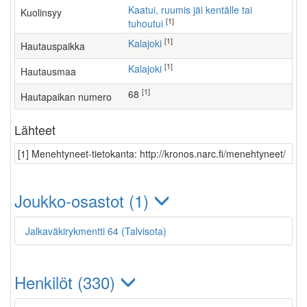
Kaatui, ruumis jäi kentälle tai
Kuolinsyy
[1]
tuhoutui
[1]
Kalajoki
Hautauspaikka
[1]
Kalajoki
Hautausmaa
[1]
68
Hautapaikan numero
Lähteet
[1] Menehtyneet-tietokanta: http://kronos.narc.fi/menehtyneet/
Joukko-osastot (1)
Jalkaväkirykmentti 64 (Talvisota)
Henkilöt (330)