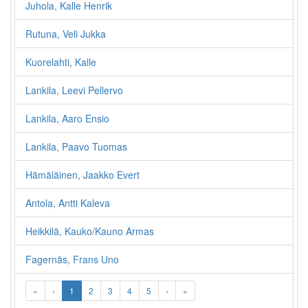
Juhola, Kalle Henrik
Rutuna, Veli Jukka
Kuorelahti, Kalle
Lankila, Leevi Pellervo
Lankila, Aaro Ensio
Lankila, Paavo Tuomas
Hämäläinen, Jaakko Evert
Antola, Antti Kaleva
Heikkilä, Kauko/Kauno Armas
Fagernäs, Frans Uno
«
‹
1
2
3
4
5
›
»