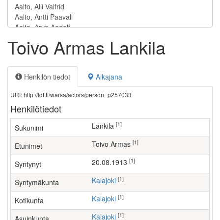
Toivo Armas Lankila
Henkilön tiedot
Aikajana
URI: http://ldf.fi/warsa/actors/person_p257033
Henkilötiedot
[1]
Lankila
Sukunimi
[1]
Toivo Armas
Etunimet
[1]
20.08.1913
Syntynyt
[1]
Kalajoki
Syntymäkunta
[1]
Kalajoki
Kotikunta
[1]
Kalajoki
Asuinkunta