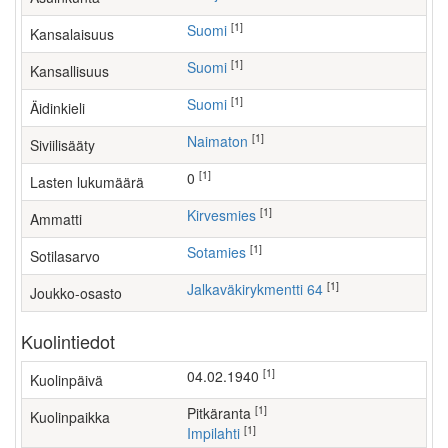
[1]
Suomi
Kansalaisuus
[1]
Suomi
Kansallisuus
[1]
Suomi
Äidinkieli
[1]
Naimaton
Siviilisääty
[1]
0
Lasten lukumäärä
[1]
kirvesmies
Ammatti
[1]
Sotamies
Sotilasarvo
[1]
Jalkaväkirykmentti 64
Joukko-osasto
Kuolintiedot
[1]
04.02.1940
Kuolinpäivä
[1]
Pitkäranta
Kuolinpaikka
[1]
Impilahti