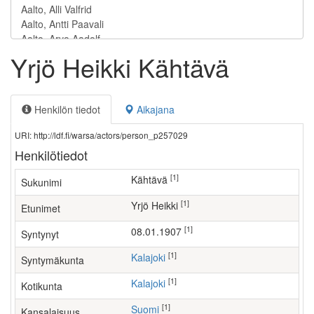
Yrjö Heikki Kähtävä
Henkilön tiedot
Aikajana
URI: http://ldf.fi/warsa/actors/person_p257029
Henkilötiedot
[1]
Kähtävä
Sukunimi
[1]
Yrjö Heikki
Etunimet
[1]
08.01.1907
Syntynyt
[1]
Kalajoki
Syntymäkunta
[1]
Kalajoki
Kotikunta
[1]
Suomi
Kansalaisuus