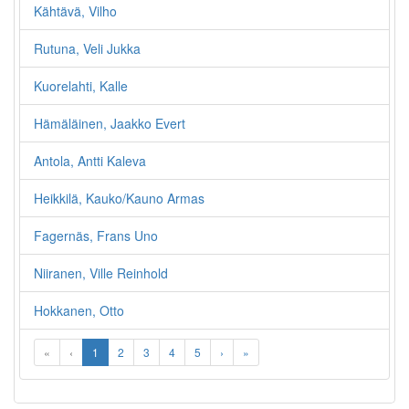
Kähtävä, Vilho
Rutuna, Veli Jukka
Kuorelahti, Kalle
Hämäläinen, Jaakko Evert
Antola, Antti Kaleva
Heikkilä, Kauko/Kauno Armas
Fagernäs, Frans Uno
Niiranen, Ville Reinhold
Hokkanen, Otto
«
‹
1
2
3
4
5
›
»