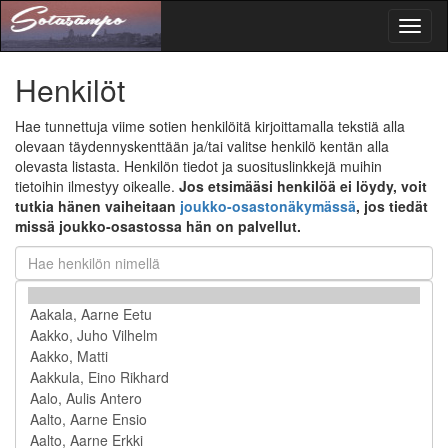
Toggl
naviga
Henkilöt
Hae tunnettuja viime sotien henkilöitä kirjoittamalla tekstiä alla
olevaan täydennyskenttään ja/tai valitse henkilö kentän alla
olevasta listasta. Henkilön tiedot ja suosituslinkkejä muihin
tietoihin ilmestyy oikealle.
Jos etsimääsi henkilöä ei löydy, voit
tutkia hänen vaiheitaan
joukko-osastonäkymässä
, jos tiedät
missä joukko-osastossa hän on palvellut.