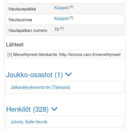
[1]
Kalajoki
Hautauspaikka
[1]
Kalajoki
Hautausmaa
[1]
72
Hautapaikan numero
Lähteet
[1] Menehtyneet-tietokanta: http://kronos.narc.fi/menehtyneet/
Joukko-osastot (1)
Jalkaväkirykmentti 64 (Talvisota)
Henkilöt (328)
Juhola, Kalle Henrik