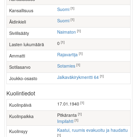
[1]
Suomi
Kansallisuus
[1]
Suomi
Äidinkieli
[1]
Naimaton
Siviilisääty
[1]
0
Lasten lukumäärä
[1]
rajavartija
Ammatti
[1]
Sotamies
Sotilasarvo
[1]
Jalkaväkirykmentti 64
Joukko-osasto
Kuolintiedot
[1]
17.01.1940
Kuolinpäivä
[1]
Pitkäranta
Kuolinpaikka
[1]
Impilahti
Kaatui, ruumis evakuoitu ja haudattu
Kuolinsyy
[1]