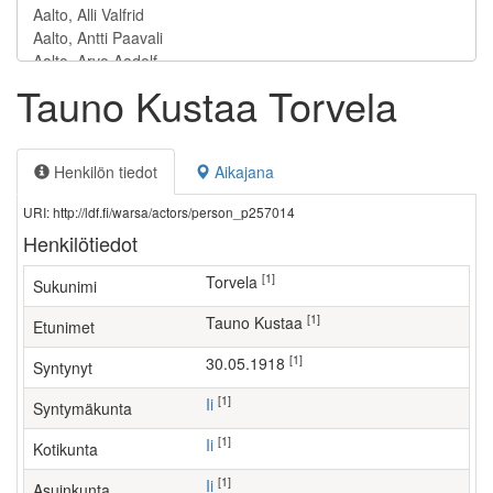
Tauno Kustaa Torvela
Henkilön tiedot
Aikajana
URI: http://ldf.fi/warsa/actors/person_p257014
Henkilötiedot
[1]
Torvela
Sukunimi
[1]
Tauno Kustaa
Etunimet
[1]
30.05.1918
Syntynyt
[1]
Ii
Syntymäkunta
[1]
Ii
Kotikunta
[1]
Ii
Asuinkunta