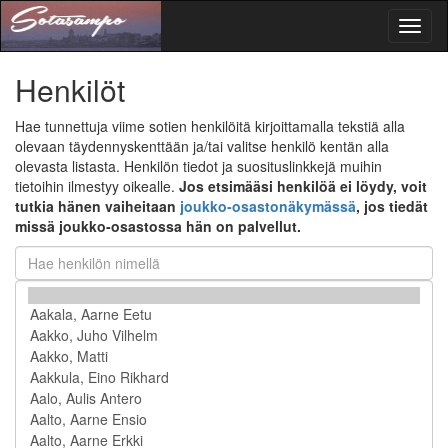
Toggl
naviga
Henkilöt
Hae tunnettuja viime sotien henkilöitä kirjoittamalla tekstiä alla
olevaan täydennyskenttään ja/tai valitse henkilö kentän alla
olevasta listasta. Henkilön tiedot ja suosituslinkkejä muihin
tietoihin ilmestyy oikealle.
Jos etsimääsi henkilöä ei löydy, voit
tutkia hänen vaiheitaan
joukko-osastonäkymässä
, jos tiedät
missä joukko-osastossa hän on palvellut.