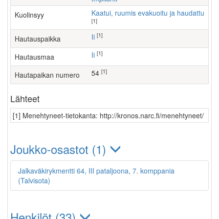
Kaatui, ruumis evakuoitu ja haudattu
Kuolinsyy
[1]
[1]
Ii
Hautauspaikka
[1]
Ii
Hautausmaa
[1]
54
Hautapaikan numero
Lähteet
[1] Menehtyneet-tietokanta: http://kronos.narc.fi/menehtyneet/
Joukko-osastot (1)
Jalkaväkirykmentti 64, III pataljoona, 7. komppania
(Talvisota)
Henkilöt (33)