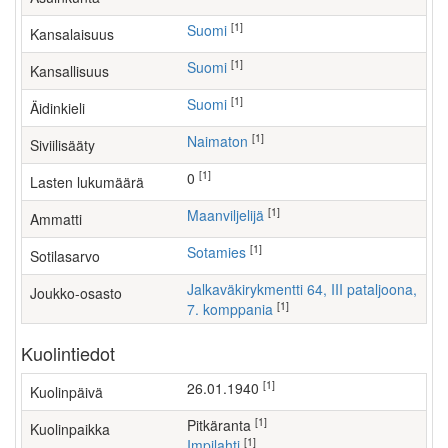
[1]
Suomi
Kansalaisuus
[1]
Suomi
Kansallisuus
[1]
Suomi
Äidinkieli
[1]
Naimaton
Siviilisääty
[1]
0
Lasten lukumäärä
[1]
maanviljelijä
Ammatti
[1]
Sotamies
Sotilasarvo
Jalkaväkirykmentti 64, III pataljoona,
Joukko-osasto
[1]
7. komppania
Kuolintiedot
[1]
26.01.1940
Kuolinpäivä
[1]
Pitkäranta
Kuolinpaikka
[1]
Impilahti