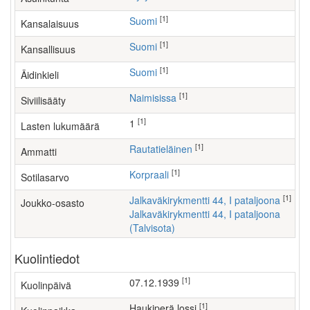
[1]
Suomi
Kansalaisuus
[1]
Suomi
Kansallisuus
[1]
Suomi
Äidinkieli
[1]
Naimisissa
Siviilisääty
[1]
1
Lasten lukumäärä
[1]
rautatieläinen
Ammatti
[1]
Korpraali
Sotilasarvo
[1]
Jalkaväkirykmentti 44, I pataljoona
Joukko-osasto
Jalkaväkirykmentti 44, I pataljoona
(Talvisota)
Kuolintiedot
[1]
07.12.1939
Kuolinpäivä
[1]
Haukiperä,lossi