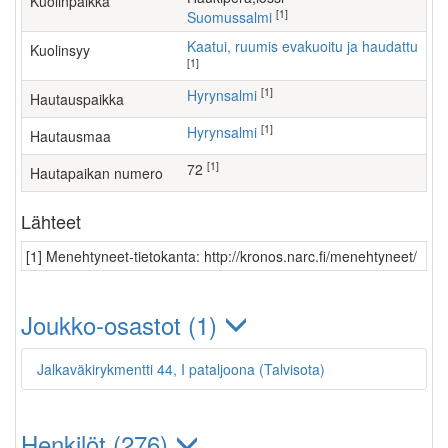
Kuolinpaikka
[1]
Suomussalmi
Kaatui, ruumis evakuoitu ja haudattu
Kuolinsyy
[1]
[1]
Hyrynsalmi
Hautauspaikka
[1]
Hyrynsalmi
Hautausmaa
[1]
72
Hautapaikan numero
Lähteet
[1] Menehtyneet-tietokanta: http://kronos.narc.fi/menehtyneet/
Joukko-osastot (1)
Jalkaväkirykmentti 44, I pataljoona (Talvisota)
Henkilöt (276)