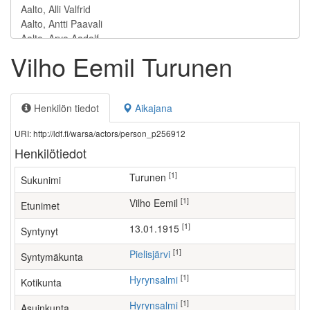
Vilho Eemil Turunen
Henkilön tiedot
Aikajana
URI: http://ldf.fi/warsa/actors/person_p256912
Henkilötiedot
[1]
Turunen
Sukunimi
[1]
Vilho Eemil
Etunimet
[1]
13.01.1915
Syntynyt
[1]
Pielisjärvi
Syntymäkunta
[1]
Hyrynsalmi
Kotikunta
[1]
Hyrynsalmi
Asuinkunta