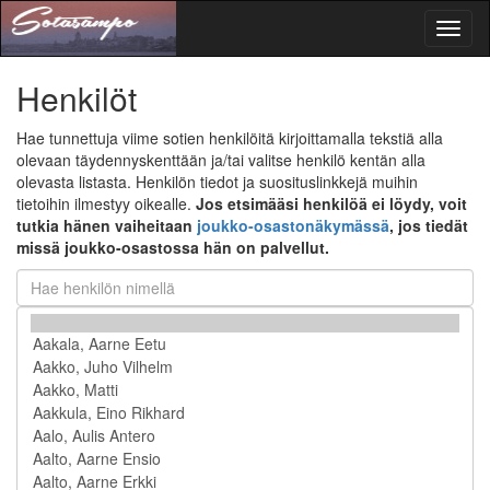
Toggl
naviga
Henkilöt
Hae tunnettuja viime sotien henkilöitä kirjoittamalla tekstiä alla
olevaan täydennyskenttään ja/tai valitse henkilö kentän alla
olevasta listasta. Henkilön tiedot ja suosituslinkkejä muihin
tietoihin ilmestyy oikealle.
Jos etsimääsi henkilöä ei löydy, voit
tutkia hänen vaiheitaan
joukko-osastonäkymässä
, jos tiedät
missä joukko-osastossa hän on palvellut.