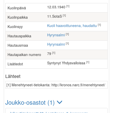
[1]
12.03.1940
Kuolinpäivä
[1]
11.SotaS
Kuolinpaikka
[1]
Kuoli haavoittuneena, haudattu
Kuolinsyy
[1]
Hyrynsalmi
Hautauspaikka
[1]
Hyrynsalmi
Hautausmaa
[1]
79
Hautapaikan numero
[1]
Syntynyt Yhdysvalloissa
Lisätiedot
Lähteet
[1] Menehtyneet-tietokanta: http://kronos.narc.fi/menehtyneet/
Joukko-osastot (1)