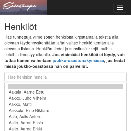
Toggl
naviga
Henkilöt
Hae tunnettuja viime sotien henkilöitä kirjoittamalla tekstiä alla
olevaan täydennyskenttään ja/tai valitse henkilö kentän alla
olevasta listasta. Henkilön tiedot ja suosituslinkkejä muihin
tietoihin ilmestyy oikealle.
Jos etsimääsi henkilöä ei löydy, voit
tutkia hänen vaiheitaan
joukko-osastonäkymässä
, jos tiedät
missä joukko-osastossa hän on palvellut.