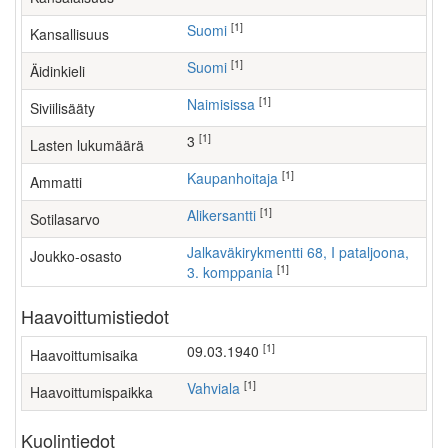
[1]
Suomi
Kansallisuus
[1]
Suomi
Äidinkieli
[1]
Naimisissa
Siviilisääty
[1]
3
Lasten lukumäärä
[1]
kaupanhoitaja
Ammatti
[1]
Alikersantti
Sotilasarvo
Jalkaväkirykmentti 68, I pataljoona,
Joukko-osasto
[1]
3. komppania
Haavoittumistiedot
[1]
09.03.1940
Haavoittumisaika
[1]
Vahviala
Haavoittumispaikka
Kuolintiedot