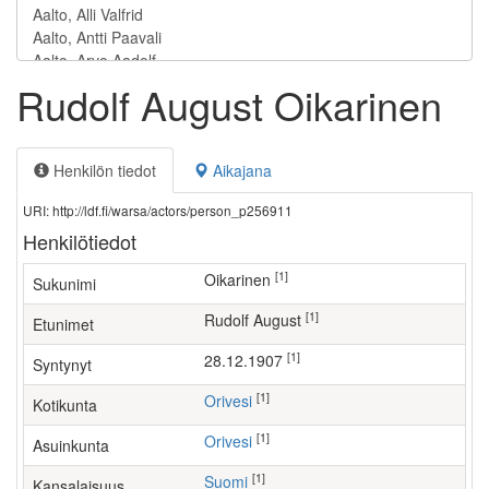
Rudolf August Oikarinen
Henkilön tiedot
Aikajana
URI: http://ldf.fi/warsa/actors/person_p256911
Henkilötiedot
[1]
Oikarinen
Sukunimi
[1]
Rudolf August
Etunimet
[1]
28.12.1907
Syntynyt
[1]
Orivesi
Kotikunta
[1]
Orivesi
Asuinkunta
[1]
Suomi
Kansalaisuus