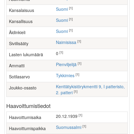
[1]
Suomi
Kansalaisuus
[1]
Suomi
Kansallisuus
[1]
Suomi
Äidinkieli
[1]
Naimisissa
Siviilisääty
[1]
0
Lasten lukumäärä
[1]
pienviljelijä
Ammatti
[1]
Tykkimies
Sotilasarvo
Kenttätykistörykmentti 9, I patteristo,
Joukko-osasto
[1]
2. patteri
Haavoittumistiedot
[1]
20.12.1939
Haavoittumisaika
[1]
Suomussalmi
Haavoittumispaikka