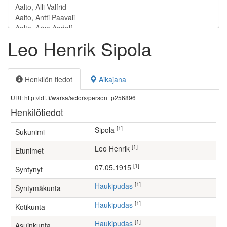
Leo Henrik Sipola
Henkilön tiedot
Aikajana
URI: http://ldf.fi/warsa/actors/person_p256896
Henkilötiedot
[1]
Sipola
Sukunimi
[1]
Leo Henrik
Etunimet
[1]
07.05.1915
Syntynyt
[1]
Haukipudas
Syntymäkunta
[1]
Haukipudas
Kotikunta
[1]
Haukipudas
Asuinkunta