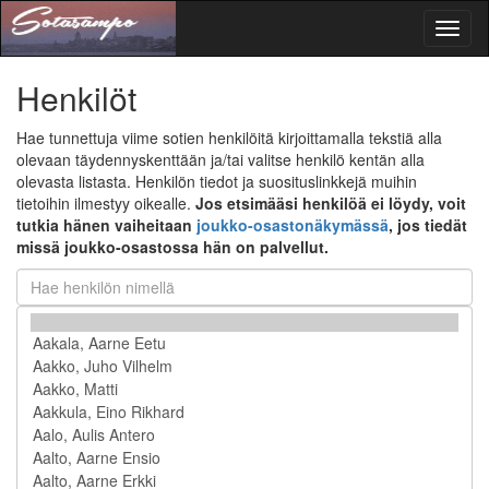
Toggl
naviga
Henkilöt
Hae tunnettuja viime sotien henkilöitä kirjoittamalla tekstiä alla
olevaan täydennyskenttään ja/tai valitse henkilö kentän alla
olevasta listasta. Henkilön tiedot ja suosituslinkkejä muihin
tietoihin ilmestyy oikealle.
Jos etsimääsi henkilöä ei löydy, voit
tutkia hänen vaiheitaan
joukko-osastonäkymässä
, jos tiedät
missä joukko-osastossa hän on palvellut.