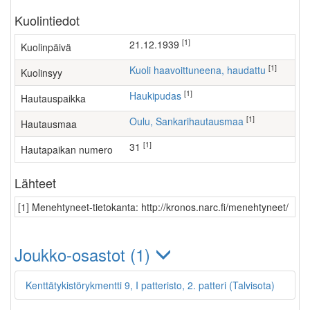
Kuolintiedot
[1]
21.12.1939
Kuolinpäivä
[1]
Kuoli haavoittuneena, haudattu
Kuolinsyy
[1]
Haukipudas
Hautauspaikka
[1]
Oulu, Sankarihautausmaa
Hautausmaa
[1]
31
Hautapaikan numero
Lähteet
[1] Menehtyneet-tietokanta: http://kronos.narc.fi/menehtyneet/
Joukko-osastot (1)
Kenttätykistörykmentti 9, I patteristo, 2. patteri (Talvisota)