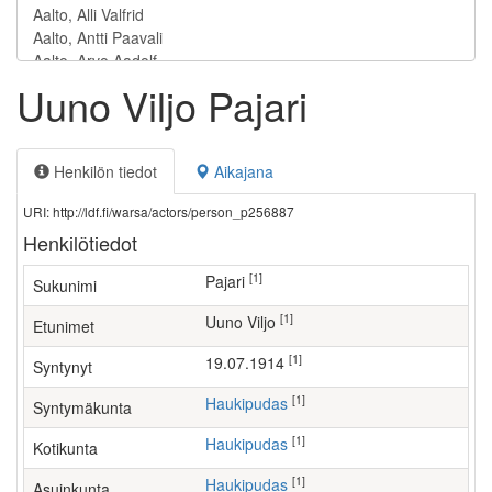
Uuno Viljo Pajari
Henkilön tiedot
Aikajana
URI: http://ldf.fi/warsa/actors/person_p256887
Henkilötiedot
[1]
Pajari
Sukunimi
[1]
Uuno Viljo
Etunimet
[1]
19.07.1914
Syntynyt
[1]
Haukipudas
Syntymäkunta
[1]
Haukipudas
Kotikunta
[1]
Haukipudas
Asuinkunta