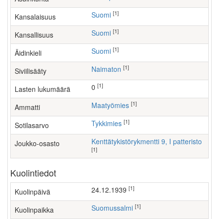
[1]
Suomi
Kansalaisuus
[1]
Suomi
Kansallisuus
[1]
Suomi
Äidinkieli
[1]
Naimaton
Siviilisääty
[1]
0
Lasten lukumäärä
[1]
maatyömies
Ammatti
[1]
Tykkimies
Sotilasarvo
Kenttätykistörykmentti 9, I patteristo
Joukko-osasto
[1]
Kuolintiedot
[1]
24.12.1939
Kuolinpäivä
[1]
Suomussalmi
Kuolinpaikka