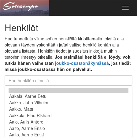
Toggl
naviga
Henkilöt
Hae tunnettuja viime sotien henkilöitä kirjoittamalla tekstiä alla
olevaan täydennyskenttään ja/tai valitse henkilö kentän alla
olevasta listasta. Henkilön tiedot ja suosituslinkkejä muihin
tietoihin ilmestyy oikealle.
Jos etsimääsi henkilöä ei löydy, voit
tutkia hänen vaiheitaan
joukko-osastonäkymässä
, jos tiedät
missä joukko-osastossa hän on palvellut.