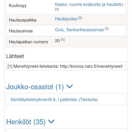
Kaatui, ruumis evakuoitu ja haudattu
Kuolinsyy
[1]
[1]
Haukipudas
Hautauspaikka
[1]
Oulu, Sankarihautausmaa
Hautausmaa
[1]
20
Hautapaikan numero
Lähteet
[1] Menehtyneet-tietokanta: http://kronos.narc.fi/menehtyneet/
Joukko-osastot (1)
Kenttätykistörykmentti 9, I patteristo (Talvisota)
Henkilöt (35)