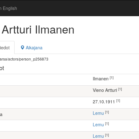
n English
Artturi Ilmanen
iedot
Aikajana
fi/warsa/actors/person_p256873
ot
[1]
Ilmanen
[1]
Vieno Artturi
[1]
27.10.1911
[1]
Lemu
ta
[1]
Lemu
[1]
Lemu