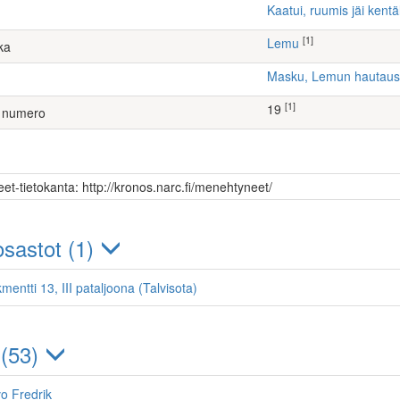
Kaatui, ruumis jäi kentä
[1]
Lemu
ka
Masku, Lemun hautau
[1]
19
 numero
et-tietokanta: http://kronos.narc.fi/menehtyneet/
sastot (1)
mentti 13, III pataljoona (Talvisota)
 (53)
vo Fredrik