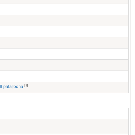
[1]
III pataljoona