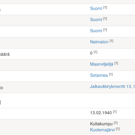
[1]
Suomi
s
[1]
Suomi
[1]
Suomi
[1]
Naimaton
[1]
0
määrä
[1]
maanviljelijä
[1]
Sotamies
Jalkaväkirykmentti 13, 
to
t
[1]
13.02.1940
[1]
Kultakumpu
[1]
Kuolemajärvi