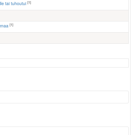
[1]
lle tai tuhoutui
[1]
smaa