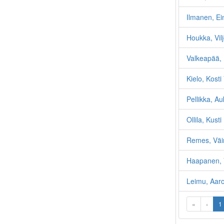
Ilmanen, Ei
Houkka, Vilj
Valkeapää, 
Kielo, Kost
Pellikka, Au
Ollila, Kusti
Remes, Väi
Haapanen, 
Leimu, Aaro
«
‹
1