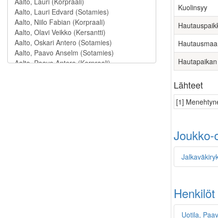
Kuolinsyy
Hautauspaik
Hautausmaa
Hautapaikan
Lähteet
[1] Menehtyne
Joukko-o
Jalkaväkiryk
Henkilöt
Uotila, Paa