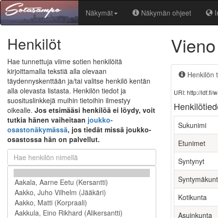
Näkymät
Näkymän ohjeet
I
Vieno 
Henkilöt
Hae tunnettuja viime sotien henkilöitä
kirjoittamalla tekstiä alla olevaan
Henkilön t
täydennyskenttään ja/tai valitse henkilö kentän
alla olevasta listasta. Henkilön tiedot ja
URI: http://ldf.
suosituslinkkejä muihin tietoihin ilmestyy
Henkilötied
oikealle.
Jos etsimääsi henkilöä ei löydy, voit
tutkia hänen vaiheitaan
joukko-
Sukunimi
osastonäkymässä
, jos tiedät missä joukko-
osastossa hän on palvellut.
Etunimet
Syntynyt
Syntymäkun
Kotikunta
Asuinkunta