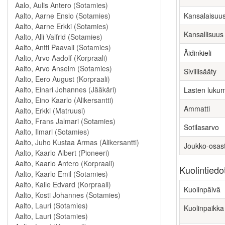
Kansalaisuu
Kansallisuus
Äidinkieli
Siviilisääty
Lasten luku
Ammatti
Sotilasarvo
Joukko-osas
Kuolintiedo
Kuolinpäivä
Kuolinpaikka